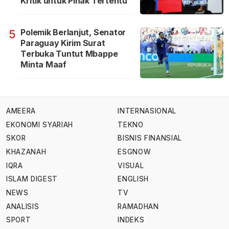
Kritik untuk Pihak Tertentu
Polemik Berlanjut, Senator
5
Paraguay Kirim Surat
Terbuka Tuntut Mbappe
Minta Maaf
AMEERA
INTERNASIONAL
EKONOMI SYARIAH
TEKNO
SKOR
BISNIS FINANSIAL
KHAZANAH
ESGNOW
IQRA
VISUAL
ISLAM DIGEST
ENGLISH
NEWS
TV
ANALISIS
RAMADHAN
SPORT
INDEKS