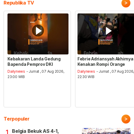
>
Republika TV
Kebakaran Landa Gedung
Febrie Adriansyah Akhirnya
Bapenda Pemprov DKI
Kenakan Rompi Orange
Dailynews
- Jumat , 07 Aug 2026,
Dailynews
- Jumat , 07 Aug 2026
23:00 WIB
22:30 WIB
>
Terpopuler
Belgia Bekuk AS 4-1,
1