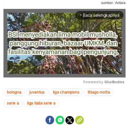
sumber : Antara
Baca selengkapnya
arrow_forward_ios
Powered by 
GliaStudios
bologna
juventus
liga champions
thiago motta
Mute
serie a
liga italia serie a