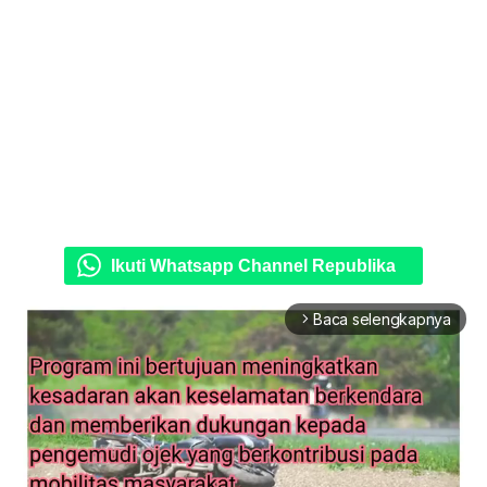
Ikuti Whatsapp Channel Republika
Baca selengkapnya
arrow_forward_ios