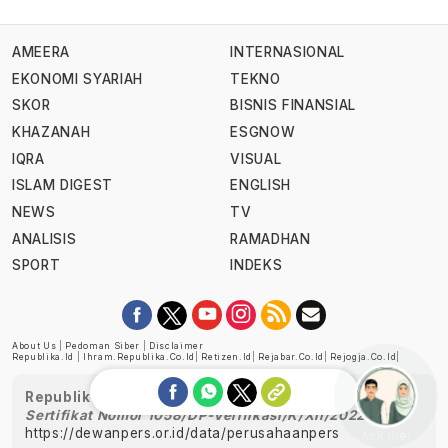
AMEERA
INTERNASIONAL
EKONOMI SYARIAH
TEKNO
SKOR
BISNIS FINANSIAL
KHAZANAH
ESGNOW
IQRA
VISUAL
ISLAM DIGEST
ENGLISH
NEWS
TV
ANALISIS
RAMADHAN
SPORT
INDEKS
About Us
|
Pedoman Siber
|
Disclaimer
Republika.id
|
Ihram.republika.co.id
|
Retizen.id
|
Rejabar.co.id
|
Rejogja.co.id
|
Republika telah diverifikasi oleh Dewan Pers
Sertifikat Nomor 1058/DP-Verifikasi/K/XII/2022
https://dewanpers.or.id/data/perusahaanpers
Ask me!