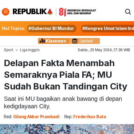
Hot Topics:
#Gubernur BI Mundur
#Kongres Umat Islam In
Klasemen
Jadwal
Sport
Liga Inggris
Sabtu , 25 May 2024, 17:39 WIB
Delapan Fakta Menambah
Semaraknya Piala FA; MU
Sudah Bukan Tandingan City
Saat ini MU bagaikan anak bawang di depan
kedigdayaan City.
Red:
Gilang Akbar Prambadi
Rep:
Frederikus Bata