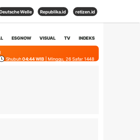
Deutsche Welle
Republika.id
retizen.id
AL
ESGNOW
VISUAL
TV
INDEKS
1
Shubuh
04:44 WIB
| Minggu, 26 Safar 1448