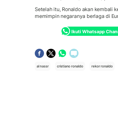
Setelah itu, Ronaldo akan kembali k
memimpin negaranya berlaga di Eur
Ikuti Whatsapp Chan
al nassr
cristiano ronaldo
rekor ronaldo