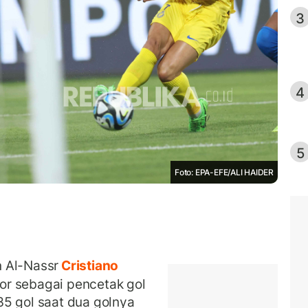
3
4
5
Foto: EPA-EFE/ALI HAIDER
 Al-Nassr
Cristiano
or sebagai pencetak gol
35 gol saat dua golnya