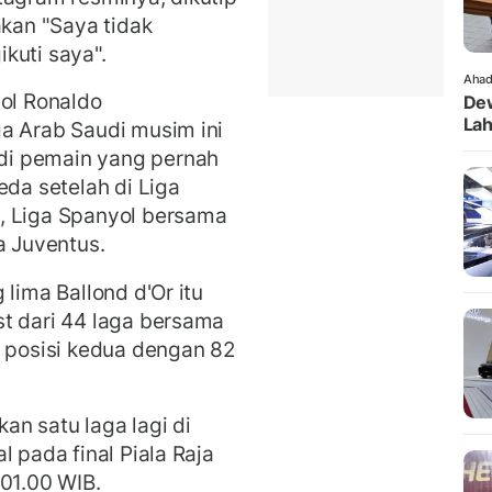
akan "Saya tidak
kuti saya".
Ahad
gol Ronaldo
Dew
Lah
a Arab Saudi musim ini
di pemain yang pernah
eda setelah di Liga
, Liga Spanyol bersama
a Juventus.
 lima Ballond d'Or itu
t dari 44 laga bersama
s posisi kedua dengan 82
n satu laga lagi di
l pada final Piala Raja
 01.00 WIB.