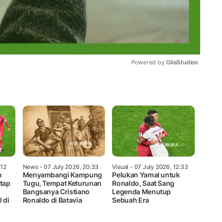
Powered by 
GliaStudios
Mute
:12
News
- 07 July 2026, 20:33
Visual
- 07 July 2026, 12:33
n
Menyambangi Kampung
Pelukan Yamal untuk
etap
Tugu, Tempat Keturunan
Ronaldo, Saat Sang
Bangsanya Cristiano
Legenda Menutup
 di
Ronaldo di Batavia
Sebuah Era