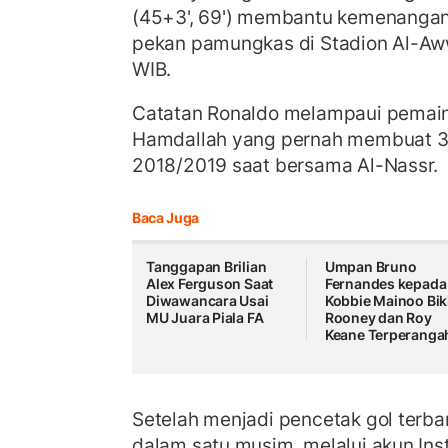
(45+3', 69') membantu kemenangan 
pekan pamungkas di Stadion Al-Aww
WIB.
Catatan Ronaldo melampaui pemain 
Hamdallah yang pernah membuat 3
2018/2019 saat bersama Al-Nassr.
Baca Juga
Tanggapan Brilian
Umpan Bruno
Alex Ferguson Saat
Fernandes kepada
Diwawancara Usai
Kobbie Mainoo Bik
MU Juara Piala FA
Rooney dan Roy
Keane Terperanga
Setelah menjadi pencetak gol terba
dalam satu musim, melalui akun Ins