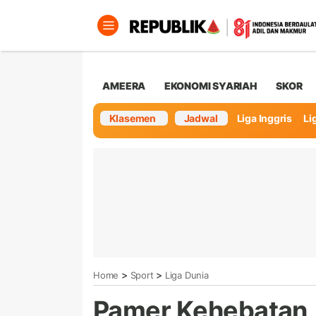
AMEERA
EKONOMI SYARIAH
SKOR
Klasemen
Jadwal
Liga Inggris
Lig
>
>
Home
Sport
Liga Dunia
Pamer Kehebatan, 