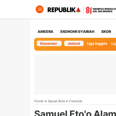
AMEERA
EKONOMI SYARIAH
SKOR
Klasemen
Jadwal
Liga Inggris
Lig
>
>
Home
Sepak Bola
Freekick
Samuel Eto'o Alam