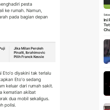
menghadiri pesta
ali ke rumah. Namun,
Selas
arah pada bagian depan
Ini
Tot
Ch
uji
Jika Milan Peroleh
Pinalti, Ibrahimovic
Pilih Franck Kessie
i Eto'o diyakini tak terlalu
apkan Eto'o sedang
 keluar dari rumah sakit.
a kematian akibat
rak dua mobil sekaligus.
h polisi.