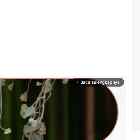
Baca selengkapnya
arrow_forward_ios