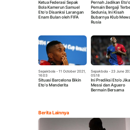
Ketua Federasi Sepak
Pernah Jadikan Eto'
Bola Kamerun Samuel
Pemain Bergaji Terb
Eto'o Disanksi Larangan
Sedunia, Ini Kisah
Enam Bulan oleh FIFA
Bubarnya Klub Mew
Rusia
Sepakbola
- 11 October 2021,
Sepakbola
- 23 June 20
16:03
05:18
Situasi Barcelona Bikin
Ini Prediksi Eto’o Jik
Eto'o Menderita
Messi dan Aguero
Bermain Bersama
Berita Lainnya