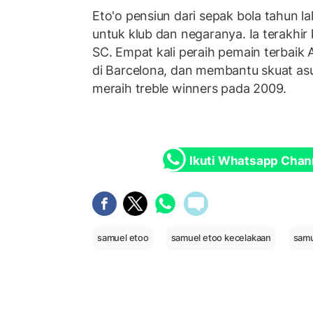
Eto'o pensiun dari sepak bola tahun la
untuk klub dan negaranya. Ia terakhir
SC. Empat kali peraih pemain terbaik 
di Barcelona, dan membantu skuat asu
meraih treble winners pada 2009.
Ikuti Whatsapp Chan
samuel etoo
samuel etoo kecelakaan
samu