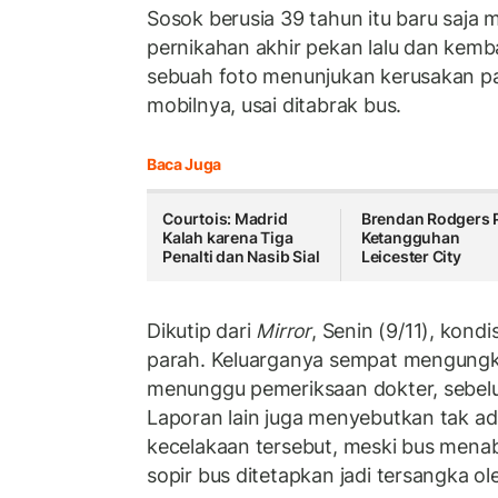
Sosok berusia 39 tahun itu baru saja 
pernikahan akhir pekan lalu dan kemb
sebuah foto menunjukan kerusakan p
mobilnya, usai ditabrak bus.
Baca Juga
Courtois: Madrid
Brendan Rodgers P
Kalah karena Tiga
Ketangguhan
Penalti dan Nasib Sial
Leicester City
Dikutip dari
Mirror
, Senin (9/11), kondis
parah. Keluarganya sempat mengungk
menunggu pemeriksaan dokter, sebelum
Laporan lain juga menyebutkan tak ad
kecelakaan tersebut, meski bus menab
sopir bus ditetapkan jadi tersangka ole