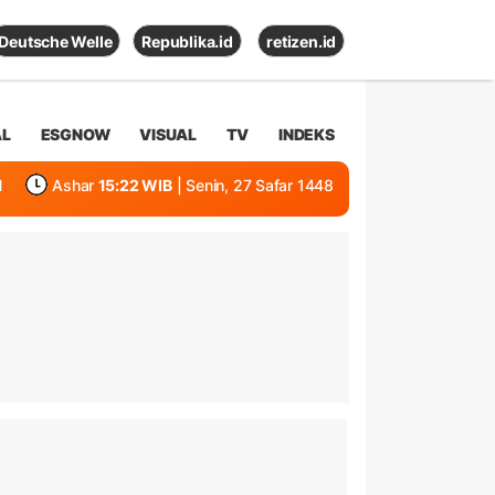
Deutsche Welle
Republika.id
retizen.id
AL
ESGNOW
VISUAL
TV
INDEKS
1
Ashar
15:22 WIB
| Senin, 27 Safar 1448