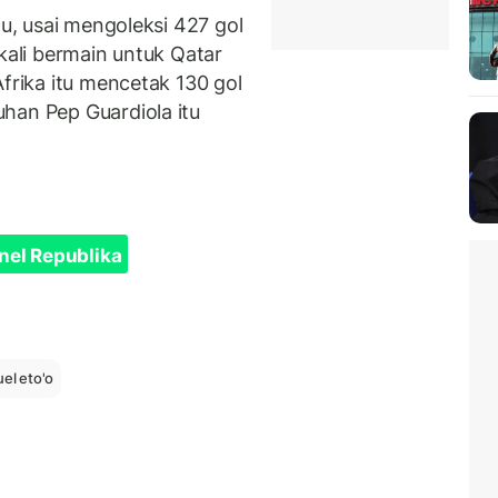
lu, usai mengoleksi 427 gol
 kali bermain untuk Qatar
Afrika itu mencetak 130 gol
han Pep Guardiola itu
nel Republika
el eto'o