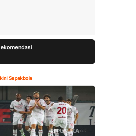
Rekomendasi
kini Sepakbola