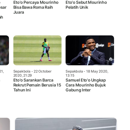
o
Eto'o Percaya Mourinho
Eto'o Sebut Mourinho
esar
Bisa Bawa Roma Raih
Pelatih Unik
Juara
ah
21,
Sepakbola
- 22 October
Sepakbola
- 18 May 2020,
2020, 21:29
13:15
a
Eto'o Sarankan Barca
Samuel Eto'o Ungkap
Rekrut Pemain Berusia 15
Cara Mourinho Bujuk
Tahun Ini
Gabung Inter