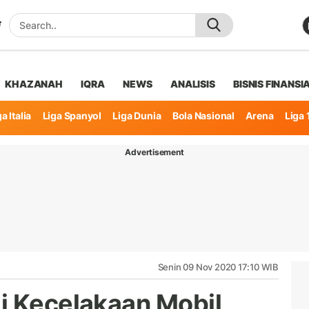
KHAZANAH
IQRA
NEWS
ANALISIS
BISNIS FINANSI
a Italia
Liga Spanyol
Liga Dunia
Bola Nasional
Arena
Liga 
Advertisement
Senin 09 Nov 2020 17:10 WIB
i Kecelakaan Mobil,