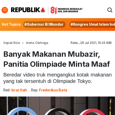
Hot Topics:
#Gubernur BI Mundur
#Kongres Umat Islam In
Sepak Bola
Arena Olahraga
Rabu , 28 Jul 2021, 19:24 WIB
Banyak Makanan Mubazir,
Panitia Olimpiade Minta Maaf
Beredar video truk mengangkut kotak makanan
yang tak tersentuh di Olimpiade Tokyo.
Red:
Israr Itah
Rep:
Frederikus Bata