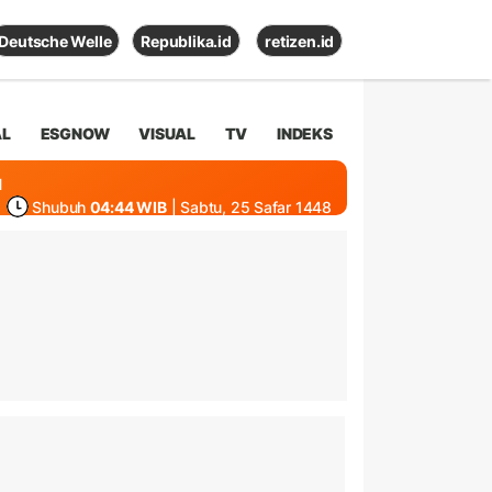
Deutsche Welle
Republika.id
retizen.id
AL
ESGNOW
VISUAL
TV
INDEKS
1
Shubuh
04:44 WIB
| Sabtu, 25 Safar 1448