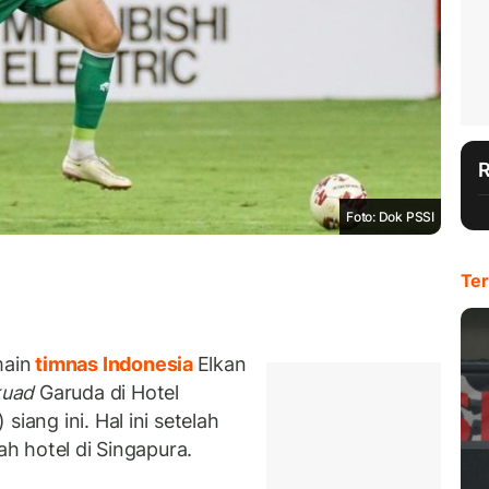
Foto: Dok PSSI
Ter
ain
timnas Indonesia
Elkan
kuad
Garuda di Hotel
iang ini. Hal ini setelah
ah hotel di Singapura.