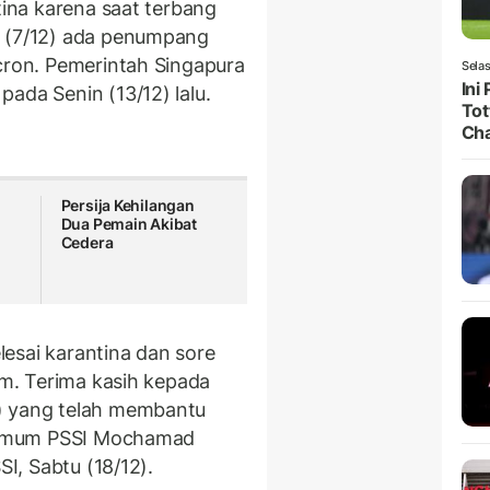
tina karena saat terbang
a (7/12) ada penumpang
icron. Pemerintah Singapura
Selas
Ini
ada Senin (13/12) lalu.
Tot
Ch
Persija Kehilangan
Dua Pemain Akibat
Cedera
selesai karantina dan sore
tim. Terima kasih kepada
) yang telah membantu
ua Umum PSSI Mochamad
SI, Sabtu (18/12).