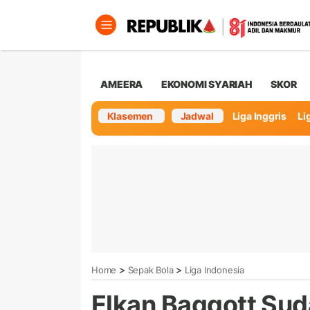
AMEERA
EKONOMI SYARIAH
SKOR
Klasemen
Jadwal
Liga Inggris
Lig
>
>
Home
Sepak Bola
Liga Indonesia
Elkan Baggott Su