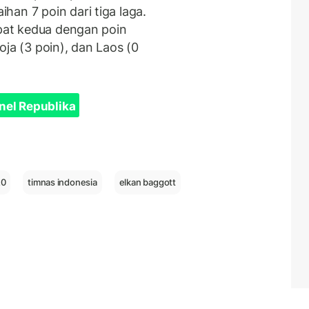
an 7 poin dari tiga laga.
mpat kedua dengan poin
oja (3 poin), dan Laos (0
nel Republika
20
timnas indonesia
elkan baggott