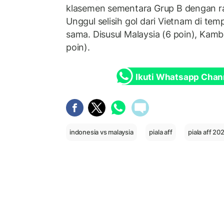
klasemen sementara Grup B dengan raih
Unggul selisih gol dari Vietnam di te
sama. Disusul Malaysia (6 poin), Kamb
poin).
Ikuti Whatsapp Chan
indonesia vs malaysia
piala aff
piala aff 20