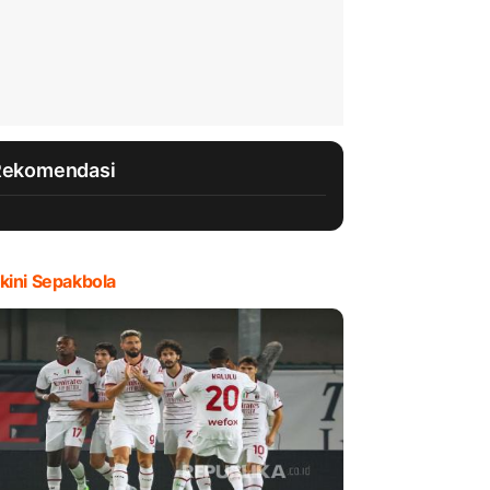
Rekomendasi
kini Sepakbola