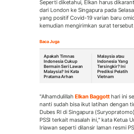
Seperti diketahui, Elkan harus dikaran
dari London ke Singapura pada Selas
yang positif Covid-19 varian baru om
kemudian mengirimkan surat tersebut p
Baca Juga
Apakah Timnas
Malaysia atau
Indonesia Cukup
Indonesia Yang
Bermain Seri Lawan
Tersingkir? Ini
Malaysia? Ini Kata
Prediksi Pelatih
Pratama Arhan
Vietnam
"Alhamdulillah
Elkan Baggott
hari ini 
nanti sudah bisa ikut latihan dengan 
Dubes RI di Singapura (Suryopratomo
PSSI terkait masalah ini," kata Ket
Iriawan seperti dilansir laman resmi PS