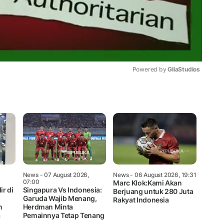
Powered by 
GliaStudios
Mute
News
- 07 August 2026,
News
- 06 August 2026, 19:31
07:00
Marc Klok:Kami Akan
ir di
Singapura Vs Indonesia:
Berjuang untuk 280 Juta
Garuda Wajib Menang,
Rakyat Indonesia
n
Herdman Minta
a
Pemainnya Tetap Tenang