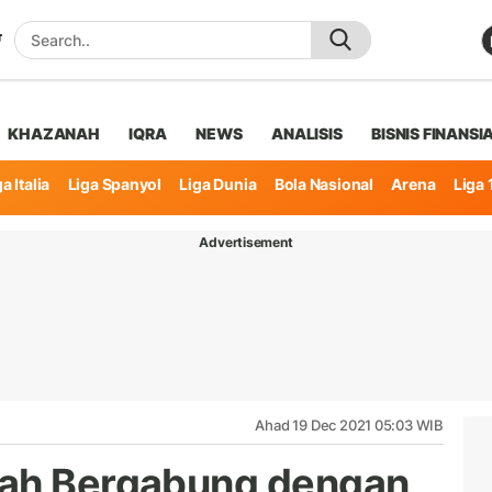
KHAZANAH
IQRA
NEWS
ANALISIS
BISNIS FINANSI
a Italia
Liga Spanyol
Liga Dunia
Bola Nasional
Arena
Liga 
Advertisement
Ahad 19 Dec 2021 05:03 WIB
dah Bergabung dengan