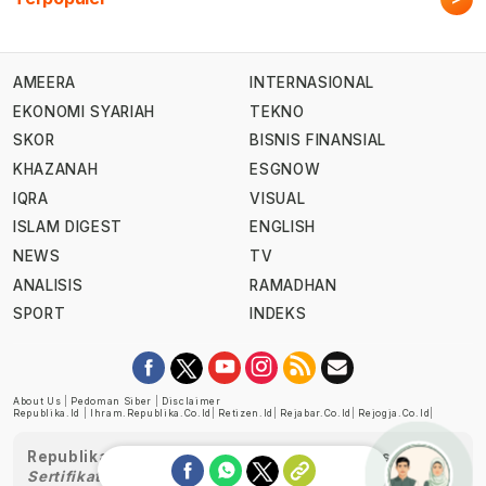
AMEERA
INTERNASIONAL
EKONOMI SYARIAH
TEKNO
SKOR
BISNIS FINANSIAL
KHAZANAH
ESGNOW
IQRA
VISUAL
ISLAM DIGEST
ENGLISH
NEWS
TV
ANALISIS
RAMADHAN
SPORT
INDEKS
About Us
|
Pedoman Siber
|
Disclaimer
Republika.id
|
Ihram.republika.co.id
|
Retizen.id
|
Rejabar.co.id
|
Rejogja.co.id
|
Republika telah diverifikasi oleh Dewan Pers
Sertifikat Nomor 1058/DP-Verifikasi/K/XII/2022