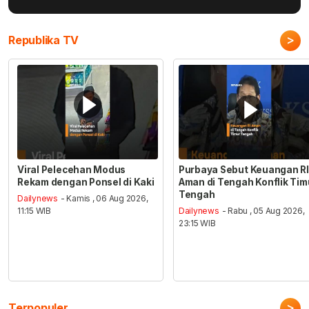
>
Republika TV
Viral Pelecehan Modus
Purbaya Sebut Keuangan RI
Rekam dengan Ponsel di Kaki
Aman di Tengah Konflik Tim
Tengah
Dailynews
- Kamis , 06 Aug 2026,
11:15 WIB
Dailynews
- Rabu , 05 Aug 2026,
23:15 WIB
>
Terpopuler