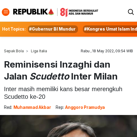
Hot Topics:
#Gubernur BI Mundur
#Kongres Umat Islam In
Sepak Bola
Liga Italia
Rabu , 18 May 2022, 09:54 WIB
Reminisensi Inzaghi dan
Jalan
Scudetto
Inter Milan
Inter masih memiliki kans besar merengkuh
Scudetto ke-20
Red:
Muhammad Akbar
Rep:
Anggoro Pramudya