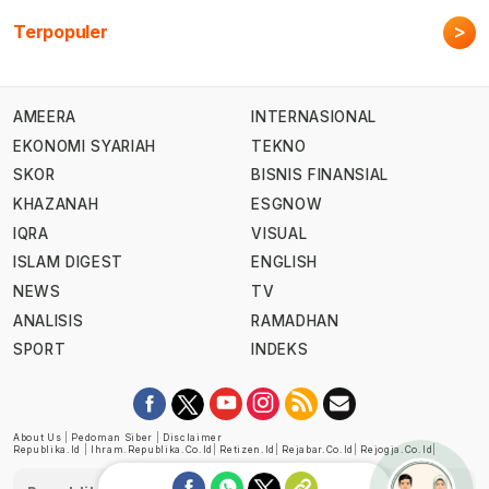
>
Terpopuler
AMEERA
INTERNASIONAL
EKONOMI SYARIAH
TEKNO
SKOR
BISNIS FINANSIAL
KHAZANAH
ESGNOW
IQRA
VISUAL
ISLAM DIGEST
ENGLISH
NEWS
TV
ANALISIS
RAMADHAN
SPORT
INDEKS
About Us
|
Pedoman Siber
|
Disclaimer
Republika.id
|
Ihram.republika.co.id
|
Retizen.id
|
Rejabar.co.id
|
Rejogja.co.id
|