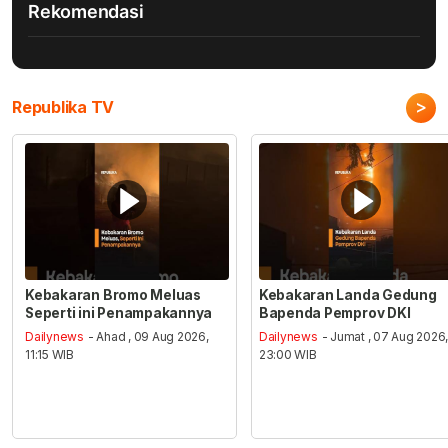
Rekomendasi
>
Republika TV
Kebakaran Bromo Meluas
Kebakaran Landa Gedung
Seperti ini Penampakannya
Bapenda Pemprov DKI
Dailynews
- Ahad , 09 Aug 2026,
Dailynews
- Jumat , 07 Aug 2026
11:15 WIB
23:00 WIB