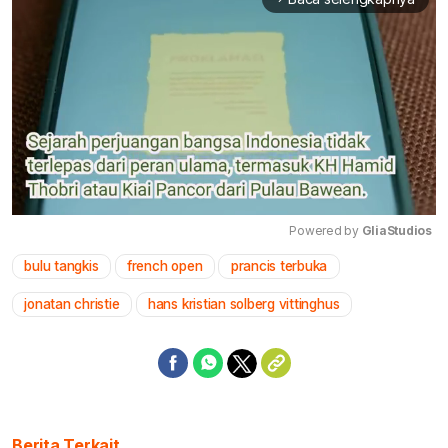
Powered by 
GliaStudios
bulu tangkis
french open
prancis terbuka
Mute
jonatan christie
hans kristian solberg vittinghus
Berita Terkait