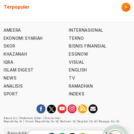
>
Terpopuler
AMEERA
INTERNASIONAL
EKONOMI SYARIAH
TEKNO
SKOR
BISNIS FINANSIAL
KHAZANAH
ESGNOW
IQRA
VISUAL
ISLAM DIGEST
ENGLISH
NEWS
TV
ANALISIS
RAMADHAN
SPORT
INDEKS
About Us
|
Pedoman Siber
|
Disclaimer
Republika.id
|
Ihram.republika.co.id
|
Retizen.id
|
Rejabar.co.id
|
Rejogja.co.id
|
Republika telah diverifikasi oleh Dewan Pers