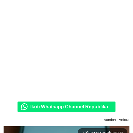
Ikuti Whatsapp Channel Republika
sumber : Antara
Baca selengkapnya
arrow_forward_ios