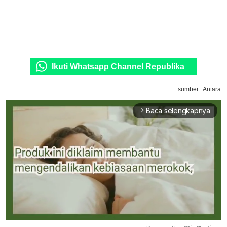
Ikuti Whatsapp Channel Republika
sumber : Antara
Baca selengkapnya
arrow_forward_ios