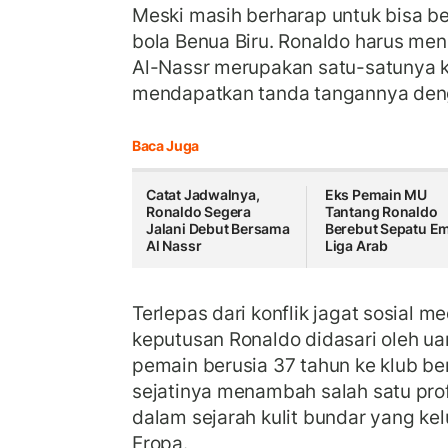
Meski masih berharap untuk bisa b
bola Benua Biru. Ronaldo harus me
Al-Nassr merupakan satu-satunya k
mendapatkan tanda tangannya den
Baca Juga
Catat Jadwalnya,
Eks Pemain MU
Ronaldo Segera
Tantang Ronaldo
Jalani Debut Bersama
Berebut Sepatu E
Al Nassr
Liga Arab
Terlepas dari konflik jagat sosial m
keputusan Ronaldo didasari oleh ua
pemain berusia 37 tahun ke klub ber
sejatinya menambah salah satu prof
dalam sejarah kulit bundar yang kelu
Eropa.