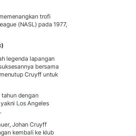
memenangkan trofi
League (NASL) pada 1977,
c)
ah legenda lapangan
Kesuksesannya bersama
menutup Cruyff untuk
t tahun dengan
yakni Los Angeles
.
uer, Johan Cruyff
ngan kembali ke klub