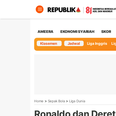
AMEERA
EKONOMI SYARIAH
SKOR
Klasemen
Jadwal
Liga Inggris
Lig
>
>
Home
Sepak Bola
Liga Dunia
Ronaldo dan Deret