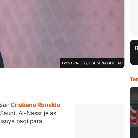
Foto: EPA-EFE/JOSE SENA GOULAO
Ter
usan
Cristiano Ronaldo
audi, Al-Nassr jelas
usnya bagi para