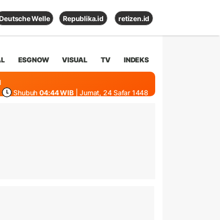
Deutsche Welle
Republika.id
retizen.id
AL
ESGNOW
VISUAL
TV
INDEKS
1
Shubuh
04:44 WIB
| Jumat, 24 Safar 1448