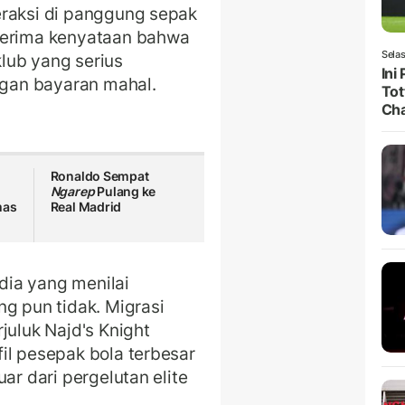
eraksi di panggung sepak
nerima kenyataan bahwa
Selas
lub yang serius
Ini
gan bayaran mahal.
Tot
Ch
Ronaldo Sempat
Ngarep
Pulang ke
mas
Real Madrid
edia yang menilai
ng pun tidak. Migrasi
juluk Najd's Knight
il pesepak bola terbesar
ar dari pergelutan elite