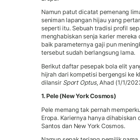
Namun patut dicatat pemenang lima
seniman lapangan hijau yang pert
seperti itu. Sebuah tradisi profil sep
menghabiskan senja karier mereka di
baik parameternya gaji pun meningk
tersebut sudah berlangsung lama.
Berikut daftar pesepak bola elit y
hijrah dari kompetisi bergengsi ke k
dilansir
Sport Optus
, Ahad (1/1/2023
1. Pele (New York Cosmos)
Pele memang tak pernah memperkuat
Eropa. Kariernya hanya dihabiskan 
Santos dan New York Cosmos.
Namun sepak terjang pemilik nama