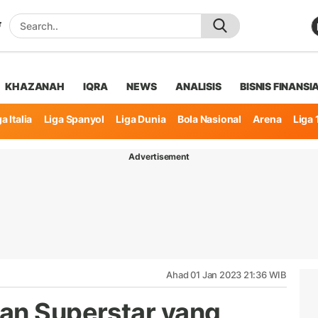
KHAZANAH
IQRA
NEWS
ANALISIS
BISNIS FINANSI
a Italia
Liga Spanyol
Liga Dunia
Bola Nasional
Arena
Liga 
Advertisement
Ahad 01 Jan 2023 21:36 WIB
an Superstar yang