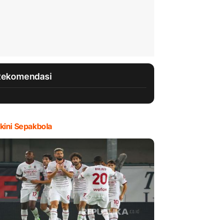
Rekomendasi
kini Sepakbola