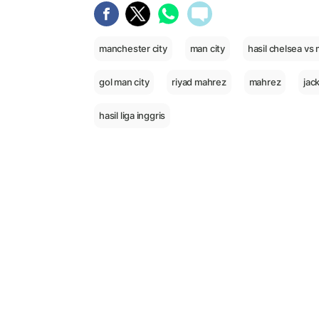
manchester city
man city
hasil chelsea vs 
gol man city
riyad mahrez
mahrez
jac
hasil liga inggris