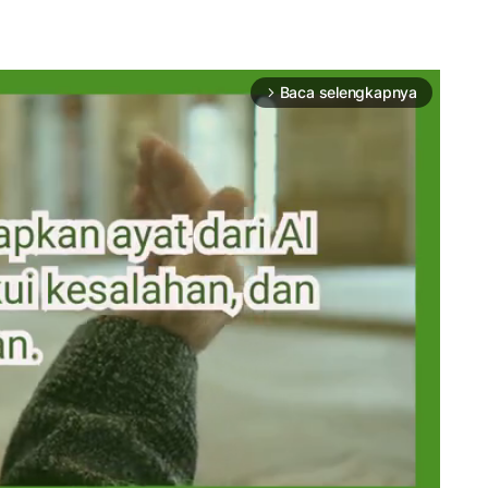
Baca selengkapnya
arrow_forward_ios