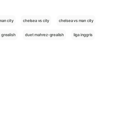
man city
chelsea vs city
chelsea vs man city
k grealish
duet mahrez-grealish
liga inggris