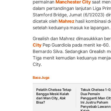
permainan
Manchester City
saat men
dalam pertandingan lanjutan Liga Prime
Stamford Bridge, Jumat (6/1/2023) din
dicetak oleh
Mahrez
hasil kombinasi 
setelah keduanya masuk ke lapangan.
Grealish dan Mahrez dimasukkkan ber
City
Pep Guardiola pada menit ke-60
Bernardo Silva. Sedangkan Grealish m
Tiga menit kemudian keduanya menj
City.
Baca Juga
Pelatih Chelsea Tetap
Tekuk Chelsea 1-0
Bangga Meski Kalah
Dua Pemain
dari Man City,
Kok
Pengganti Man Cit
Bisa?
Ini Justru Paham
Penyebab Lawann
Kalah