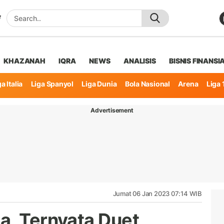
KHAZANAH
IQRA
NEWS
ANALISIS
BISNIS FINANSI
a Italia
Liga Spanyol
Liga Dunia
Bola Nasional
Arena
Liga 
Advertisement
Jumat 06 Jan 2023 07:14 WIB
a, Ternyata Duet