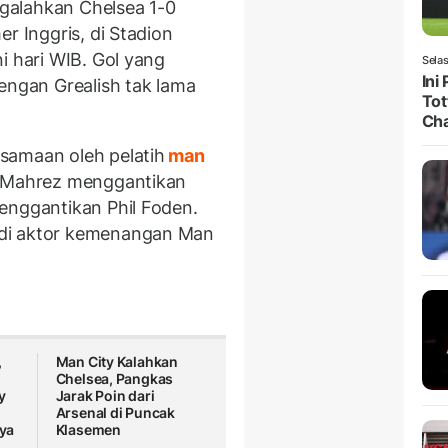
galahkan Chelsea 1-0
r Inggris, di Stadion
i hari WIB. Gol yang
Selas
Ini
dengan Grealish tak lama
Tot
Ch
samaan oleh pelatih
man
. Mahrez menggantikan
enggantikan Phil Foden.
adi aktor kemenangan Man
,
Man City Kalahkan
Chelsea, Pangkas
y
Jarak Poin dari
Arsenal di Puncak
ya
Klasemen