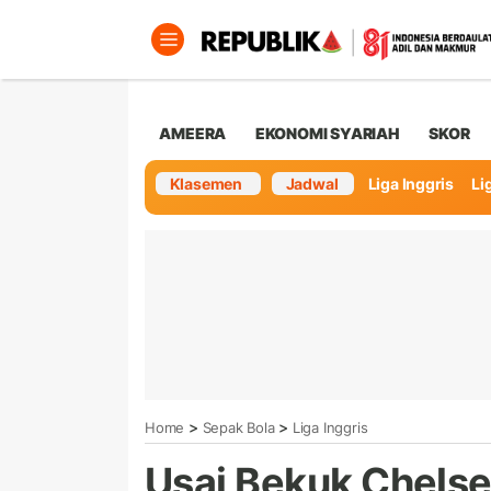
AMEERA
EKONOMI SYARIAH
SKOR
Klasemen
Jadwal
Liga Inggris
Lig
>
>
Home
Sepak Bola
Liga Inggris
Usai Bekuk Chelse