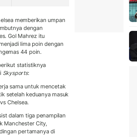
 Chelsea memberikan umpan
yambutnya dengan
s. Gol Mahrez itu
enjadi lima poin dengan
ngemas 44 poin.
erikut statistiknya
ri
Skysports
:
kerja sama untuk mencetak
tik setelah keduanya masuk
vs Chelsea.
sist dalam tiga penampilan
uk Manchester City,
dingan pertamanya di