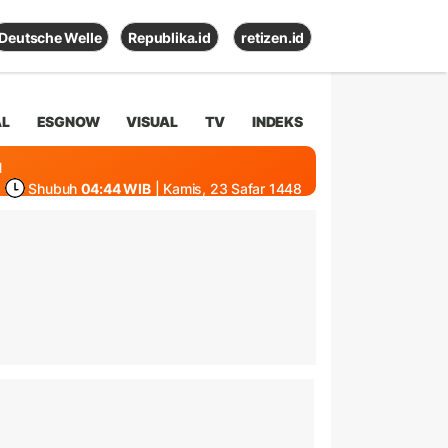
Deutsche Welle
Republika.id
retizen.id
AL
ESGNOW
VISUAL
TV
INDEKS
1
Shubuh
04:44 WIB
| Kamis, 23 Safar 1448