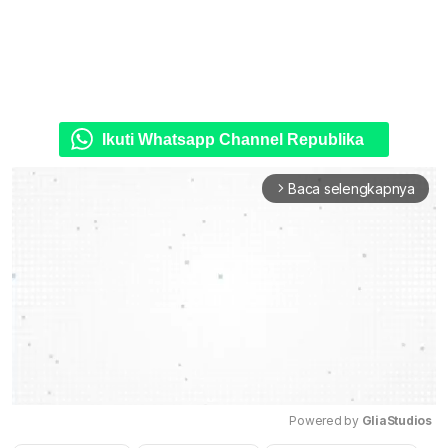
Ikuti Whatsapp Channel Republika
Baca selengkapnya
arrow_forward_ios
Powered by 
GliaStudios