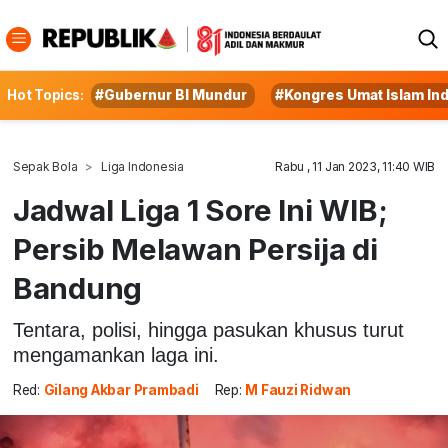
Hot Topics:
#Gubernur BI Mundur
#Kongres Umat Islam In
Sepak Bola
Liga Indonesia
Rabu , 11 Jan 2023, 11:40 WIB
Jadwal Liga 1 Sore Ini WIB;
Persib Melawan Persija di
Bandung
Tentara, polisi, hingga pasukan khusus turut
mengamankan laga ini.
Red:
Gilang Akbar Prambadi
Rep:
M Fauzi Ridwan