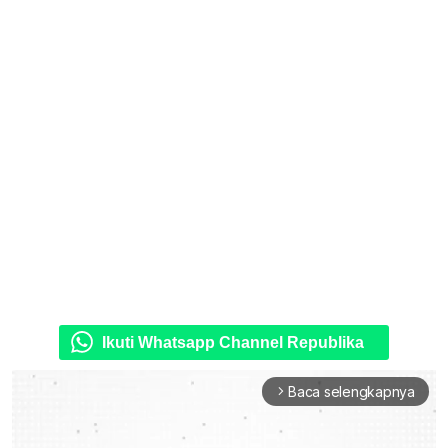
Ikuti Whatsapp Channel Republika
Baca selengkapnya
arrow_forward_ios