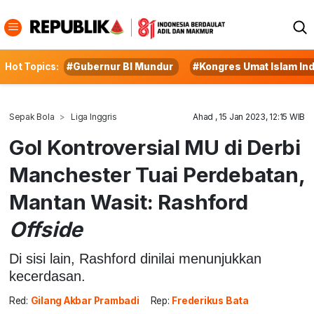
Hot Topics:
#Gubernur BI Mundur
#Kongres Umat Islam In
Sepak Bola
Liga Inggris
Ahad , 15 Jan 2023, 12:15 WIB
Gol Kontroversial MU di Derbi
Manchester Tuai Perdebatan,
Mantan Wasit: Rashford
Offside
Di sisi lain, Rashford dinilai menunjukkan
kecerdasan.
Red:
Gilang Akbar Prambadi
Rep:
Frederikus Bata