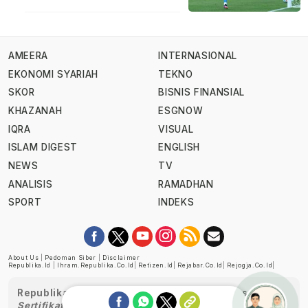
AMEERA
INTERNASIONAL
EKONOMI SYARIAH
TEKNO
SKOR
BISNIS FINANSIAL
KHAZANAH
ESGNOW
IQRA
VISUAL
ISLAM DIGEST
ENGLISH
NEWS
TV
ANALISIS
RAMADHAN
SPORT
INDEKS
About Us
|
Pedoman Siber
|
Disclaimer
Republika.id
|
Ihram.republika.co.id
|
Retizen.id
|
Rejabar.co.id
|
Rejogja.co.id
|
Republika telah diverifikasi oleh Dewan Pers
Sertifikat Nomor 1058/DP-Verifikasi/K/XII/2022