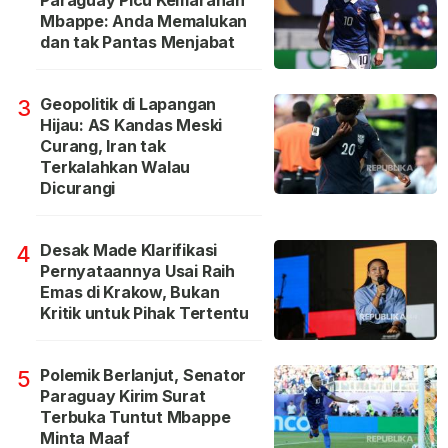
Paraguay Picu Kemarahan
Mbappe: Anda Memalukan
dan tak Pantas Menjabat
Geopolitik di Lapangan
3
Hijau: AS Kandas Meski
Curang, Iran tak
Terkalahkan Walau
Dicurangi
Desak Made Klarifikasi
4
Pernyataannya Usai Raih
Emas di Krakow, Bukan
Kritik untuk Pihak Tertentu
Polemik Berlanjut, Senator
5
Paraguay Kirim Surat
Terbuka Tuntut Mbappe
Minta Maaf