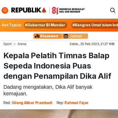
Hot Topics:
#Gubernur BI Mundur
#Kongres Umat Islam In
Klasemen
Jadwal
Sport
Arena
Sabtu , 25 Feb 2023, 21:27 WIB
Kepala Pelatih Timnas Balap
Sepeda Indonesia Puas
dengan Penampilan Dika Alif
Dadang mengatakan, Dika Alif banyak
kemajuan.
Red:
Gilang Akbar Prambadi
Rep:
Rahmat Fajar