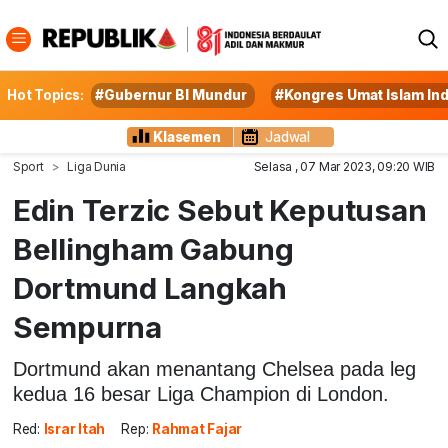
Hot Topics:
#Gubernur BI Mundur
#Kongres Umat Islam In
Klasemen
Jadwal
Sport
Liga Dunia
Selasa , 07 Mar 2023, 09:20 WIB
Edin Terzic Sebut Keputusan
Bellingham Gabung
Dortmund Langkah
Sempurna
Dortmund akan menantang Chelsea pada leg
kedua 16 besar Liga Champion di London.
Red:
Israr Itah
Rep:
Rahmat Fajar