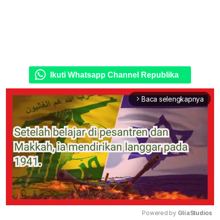
Ikuti Whatsapp Channel Republika
Baca selengkapnya
arrow_forward_ios
Powered by 
GliaStudios