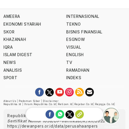
AMEERA
INTERNASIONAL
EKONOMI SYARIAH
TEKNO
SKOR
BISNIS FINANSIAL
KHAZANAH
ESGNOW
IQRA
VISUAL
ISLAM DIGEST
ENGLISH
NEWS
TV
ANALISIS
RAMADHAN
SPORT
INDEKS
About Us
|
Pedoman Siber
|
Disclaimer
Republika.id
|
Ihram.republika.co.id
|
Retizen.id
|
Rejabar.co.id
|
Rejogja.co.id
|
Republika telah diverifikasi oleh Dewan Pers
Sertifikat Nomor 1058/DP-Verifikasi/K/XII/2022
https://dewanpers.or.id/data/perusahaanpers
Ask me!