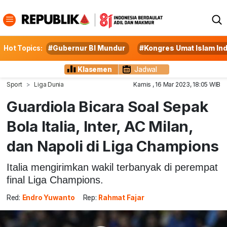
Hot Topics:
#Gubernur BI Mundur
#Kongres Umat Islam In
Klasemen
Jadwal
Sport
Liga Dunia
Kamis , 16 Mar 2023, 18:05 WIB
Guardiola Bicara Soal Sepak
Bola Italia, Inter, AC Milan,
dan Napoli di Liga Champions
Italia mengirimkan wakil terbanyak di perempat
final Liga Champions.
Red:
Endro Yuwanto
Rep:
Rahmat Fajar