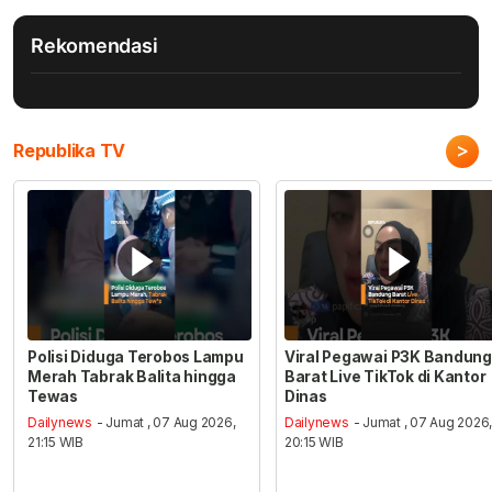
Rekomendasi
>
Republika TV
Polisi Diduga Terobos Lampu
Viral Pegawai P3K Bandung
Merah Tabrak Balita hingga
Barat Live TikTok di Kantor
Tewas
Dinas
Dailynews
- Jumat , 07 Aug 2026,
Dailynews
- Jumat , 07 Aug 2026
21:15 WIB
20:15 WIB