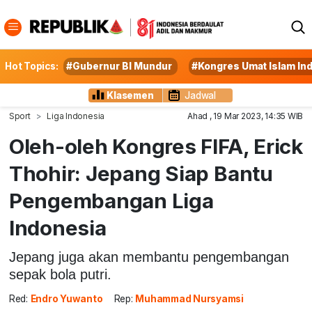
Hot Topics:
#Gubernur BI Mundur
#Kongres Umat Islam In
Klasemen
Jadwal
Sport
Liga Indonesia
Ahad , 19 Mar 2023, 14:35 WIB
Oleh-oleh Kongres FIFA, Erick
Thohir: Jepang Siap Bantu
Pengembangan Liga
Indonesia
Jepang juga akan membantu pengembangan
sepak bola putri.
Red:
Endro Yuwanto
Rep:
Muhammad Nursyamsi