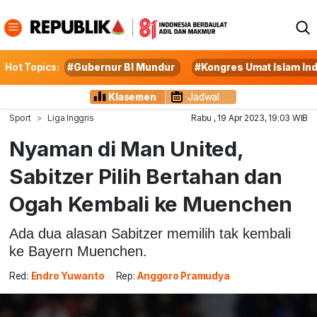
Hot Topics:
#Gubernur BI Mundur
#Kongres Umat Islam In
Klasemen
Jadwal
Sport
Liga Inggris
Rabu , 19 Apr 2023, 19:03 WIB
Nyaman di Man United,
Sabitzer Pilih Bertahan dan
Ogah Kembali ke Muenchen
Ada dua alasan Sabitzer memilih tak kembali
ke Bayern Muenchen.
Red:
Endro Yuwanto
Rep:
Anggoro Pramudya