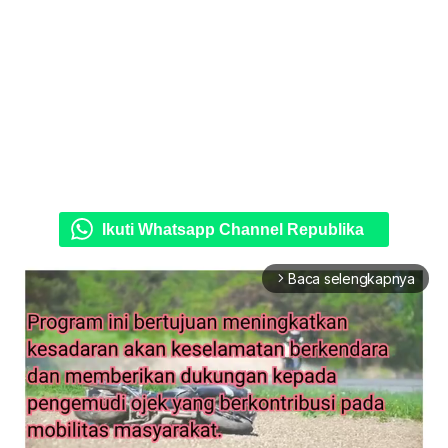
Ikuti Whatsapp Channel Republika
Baca selengkapnya
arrow_forward_ios