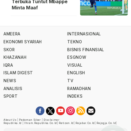
Terbuka Tuntut Mbappe
Minta Maaf
AMEERA
INTERNASIONAL
EKONOMI SYARIAH
TEKNO
SKOR
BISNIS FINANSIAL
KHAZANAH
ESGNOW
IQRA
VISUAL
ISLAM DIGEST
ENGLISH
NEWS
TV
ANALISIS
RAMADHAN
SPORT
INDEKS
About Us
|
Pedoman Siber
|
Disclaimer
Republika.id
|
Ihram.republika.co.id
|
Retizen.id
|
Rejabar.co.id
|
Rejogja.co.id
|