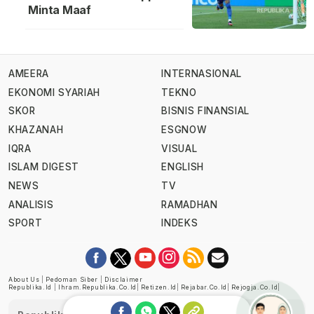
Minta Maaf
AMEERA
INTERNASIONAL
EKONOMI SYARIAH
TEKNO
SKOR
BISNIS FINANSIAL
KHAZANAH
ESGNOW
IQRA
VISUAL
ISLAM DIGEST
ENGLISH
NEWS
TV
ANALISIS
RAMADHAN
SPORT
INDEKS
About Us
|
Pedoman Siber
|
Disclaimer
Republika.id
|
Ihram.republika.co.id
|
Retizen.id
|
Rejabar.co.id
|
Rejogja.co.id
|