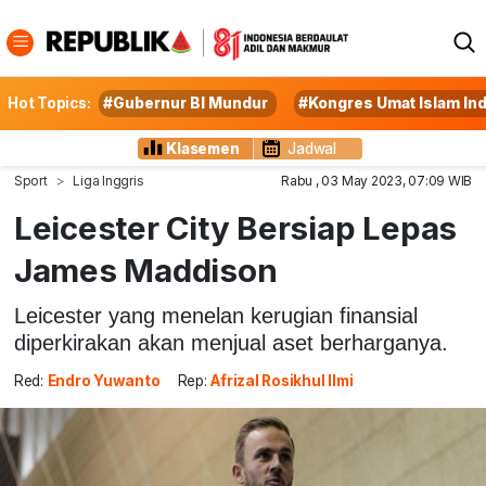
Hot Topics:
#Gubernur BI Mundur
#Kongres Umat Islam In
Klasemen
Jadwal
Sport
Liga Inggris
Rabu , 03 May 2023, 07:09 WIB
Leicester City Bersiap Lepas
James Maddison
Leicester yang menelan kerugian finansial
diperkirakan akan menjual aset berharganya.
Red:
Endro Yuwanto
Rep:
Afrizal Rosikhul Ilmi