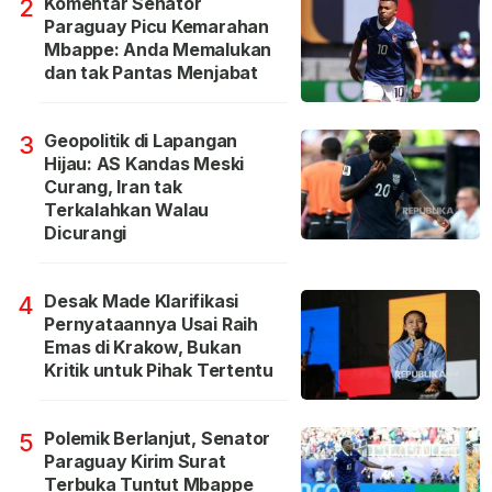
Komentar Senator
2
Paraguay Picu Kemarahan
Mbappe: Anda Memalukan
dan tak Pantas Menjabat
Geopolitik di Lapangan
3
Hijau: AS Kandas Meski
Curang, Iran tak
Terkalahkan Walau
Dicurangi
Desak Made Klarifikasi
4
Pernyataannya Usai Raih
Emas di Krakow, Bukan
Kritik untuk Pihak Tertentu
Polemik Berlanjut, Senator
5
Paraguay Kirim Surat
Terbuka Tuntut Mbappe