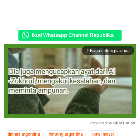
Ikuti Whatsapp Channel Republika
Baca selengkapnya
arrow_forward_ios
Powered by 
GliaStudios
timnas argentina
bintang argentina
lionel messi
Mute