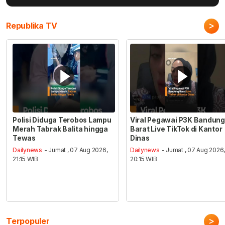
>
Republika TV
Polisi Diduga Terobos Lampu
Viral Pegawai P3K Bandung
Merah Tabrak Balita hingga
Barat Live TikTok di Kantor
Tewas
Dinas
Dailynews
- Jumat , 07 Aug 2026,
Dailynews
- Jumat , 07 Aug 2026
21:15 WIB
20:15 WIB
>
Terpopuler