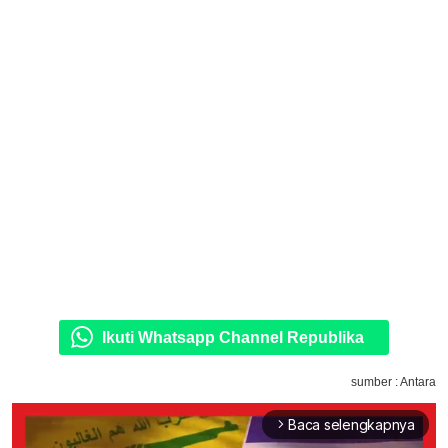
Ikuti Whatsapp Channel Republika
sumber : Antara
Baca selengkapnya
arrow_forward_ios