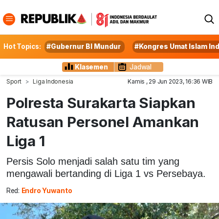
Hot Topics:
#Gubernur BI Mundur
#Kongres Umat Islam In
Klasemen
Jadwal
Sport
Liga Indonesia
Kamis , 29 Jun 2023, 16:36 WIB
Polresta Surakarta Siapkan
Ratusan Personel Amankan
Liga 1
Persis Solo menjadi salah satu tim yang
mengawali bertanding di Liga 1 vs Persebaya.
Red:
Endro Yuwanto