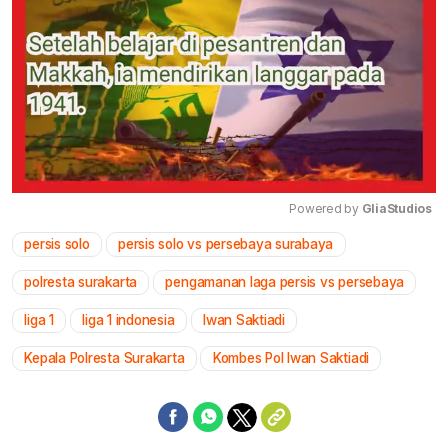
Powered by 
GliaStudios
persis solo
persis solo vs persebaya surabaya
Mute
polresta surakarta
pengamanan laga persis vs persebaya
liga 1
liga 1 indonesia
Iwan Saktiadi
Kepala Polresta Surakarta
Kombes Pol Iwan Saktiadi