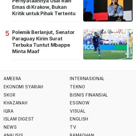
Pernyataannya Usai Raih
Emas di Krakow, Bukan
Kritik untuk Pihak Tertentu
Polemik Berlanjut, Senator
5
Paraguay Kirim Surat
Terbuka Tuntut Mbappe
Minta Maaf
AMEERA
INTERNASIONAL
EKONOMI SYARIAH
TEKNO
SKOR
BISNIS FINANSIAL
KHAZANAH
ESGNOW
IQRA
VISUAL
ISLAM DIGEST
ENGLISH
NEWS
TV
ANALISIS
RAMADHAN