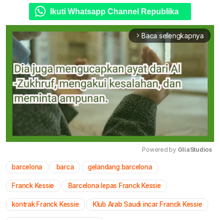
Ikuti Whatsapp Channel Republika
Baca selengkapnya
arrow_forward_ios
Powered by 
GliaStudios
barcelona
barca
gelandang barcelona
Mute
Franck Kessie
Barcelona lepas Franck Kessie
kontrak Franck Kessie
Klub Arab Saudi incar Franck Kessie