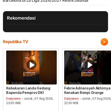
Barcelona di La Liga 2026/2027 Resmi Ditunda
Rekomendasi
>
Republika TV
Kebakaran Landa Gedung
Febrie Adriansyah Akhirnya
Bapenda Pemprov DKI
Kenakan Rompi Orange
Dailynews
- Jumat , 07 Aug 2026,
Dailynews
- Jumat , 07 Aug 2026
23:00 WIB
22:30 WIB