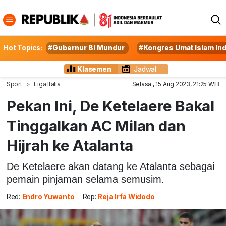
Hot Topics:
#Gubernur BI Mundur
#Kongres Umat Islam In
Klasemen
Jadwal
Sport
Liga Italia
Selasa , 15 Aug 2023, 21:25 WIB
Pekan Ini, De Ketelaere Bakal
Tinggalkan AC Milan dan
Hijrah ke Atalanta
De Ketelaere akan datang ke Atalanta sebagai
pemain pinjaman selama semusim.
Red:
Endro Yuwanto
Rep:
Reja Irfa Widodo