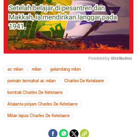
Powered by 
GliaStudios
ac milan
milan
gelandang milan
Mute
pemain termahal ac milan
Charles De Ketelaere
kontrak Charles De Ketelaere
Atalanta pinjam Charles De Ketelaere
Milan lepas Charles De Ketelaere