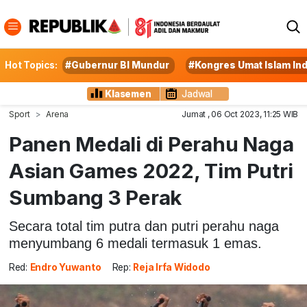
Hot Topics:
#Gubernur BI Mundur
#Kongres Umat Islam In
Klasemen
Jadwal
Sport
Arena
Jumat , 06 Oct 2023, 11:25 WIB
Panen Medali di Perahu Naga
Asian Games 2022, Tim Putri
Sumbang 3 Perak
Secara total tim putra dan putri perahu naga
menyumbang 6 medali termasuk 1 emas.
Red:
Endro Yuwanto
Rep:
Reja Irfa Widodo