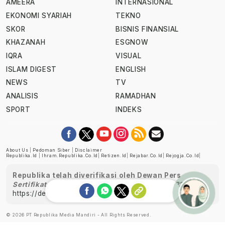
AMEERA
INTERNASIONAL
EKONOMI SYARIAH
TEKNO
SKOR
BISNIS FINANSIAL
KHAZANAH
ESGNOW
IQRA
VISUAL
ISLAM DIGEST
ENGLISH
NEWS
TV
ANALISIS
RAMADHAN
SPORT
INDEKS
About Us
|
Pedoman Siber
|
Disclaimer
Republika.id
|
Ihram.republika.co.id
|
Retizen.id
|
Rejabar.co.id
|
Rejogja.co.id
|
Republika telah diverifikasi oleh Dewan Pers
Sertifikat Nomor 1058/DP-Verifikasi/K/XII/2022
https://dewanpers.or.id/data/perusahaanpers
Ask me!
© 2026 PT Republika Media Mandiri - All Rights Reserved.