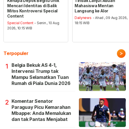
Kenapa Depok Begitu Unik
Tindak Lanjut Aduan
Mencari Identitas di Balik
Mahasiswa Mentan
Mitos Kontroversi Special
Langsung ke Alor
Content
Dailynews
- Ahad , 09 Aug 2026,
Special Content
- Senin , 10 Aug
18:15 WIB
2026, 10:15 WIB
>
Terpopuler
Belgia Bekuk AS 4-1,
1
Intervensi Trump tak
Mampu Selamatkan Tuan
Rumah di Piala Dunia 2026
Komentar Senator
2
Paraguay Picu Kemarahan
Mbappe: Anda Memalukan
dan tak Pantas Menjabat