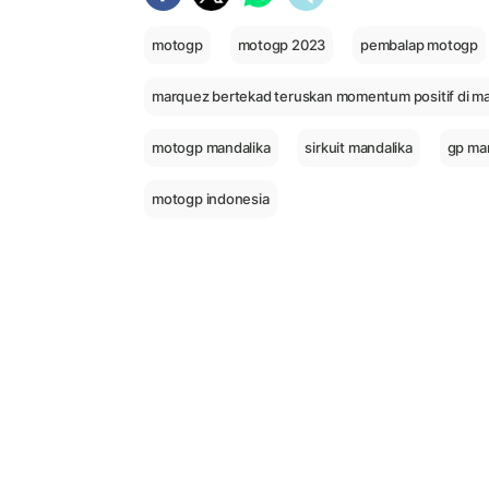
motogp
motogp 2023
pembalap motogp
marquez bertekad teruskan momentum positif di ma
motogp mandalika
sirkuit mandalika
gp ma
motogp indonesia