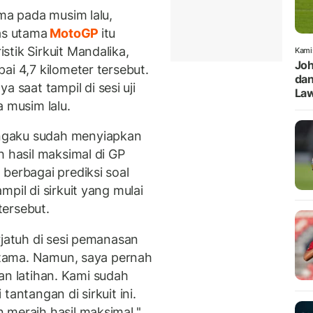
ama pada musim lalu,
as utama
MotoGP
itu
tik Sirkuit Mandalika,
Kami
Joh
ai 4,7 kilometer tersebut.
dan
saat tampil di sesi uji
Law
a musim lalu.
ngaku sudah menyiapkan
h hasil maksimal di GP
berbagai prediksi soal
pil di sirkuit yang mulai
tersebut.
rjatuh di sesi pemanasan
 utama. Namun, saya pernah
 dan latihan. Kami sudah
tantangan di sirkuit ini.
meraih hasil maksimal,''