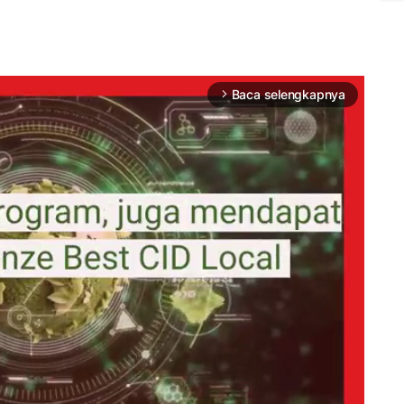
Baca selengkapnya
arrow_forward_ios