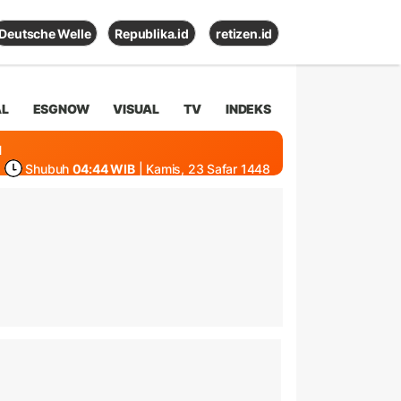
Deutsche Welle
Republika.id
retizen.id
AL
ESGNOW
VISUAL
TV
INDEKS
1
Shubuh
04:44 WIB
| Kamis, 23 Safar 1448