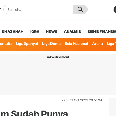
KHAZANAH
IQRA
NEWS
ANALISIS
BISNIS FINANSI
a Italia
Liga Spanyol
Liga Dunia
Bola Nasional
Arena
Liga 
Advertisement
Rabu 11 Oct 2023 20:51 WIB
im Sudah Punya