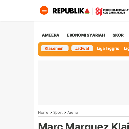
AMEERA
EKONOMI SYARIAH
SKOR
Klasemen
Jadwal
Liga Inggris
Lig
>
>
Home
Sport
Arena
Marc Marquez Kla