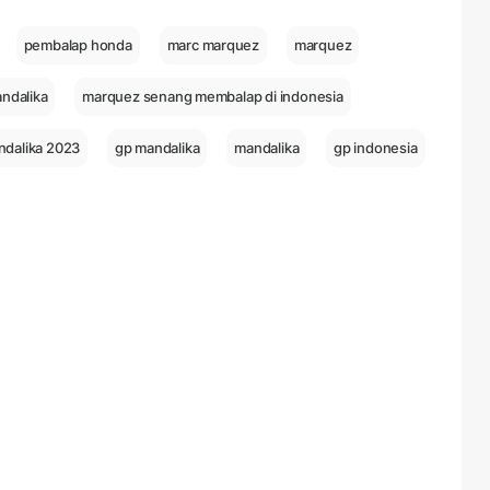
pembalap honda
marc marquez
marquez
ndalika
marquez senang membalap di indonesia
ndalika 2023
gp mandalika
mandalika
gp indonesia