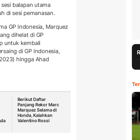
i sesi balapan utama
uh di sesi pemanasan.
ama GP Indonesia, Marquez
yang dihelat di GP
ap untuk kembali
rsaing di GP Indonesia,
/2023) hingga Ahad
Ter
Berikut Daftar
Panjang Rekor Marc
Marquez Selama di
Honda, Kalahkan
Ada
Valentino Rossi