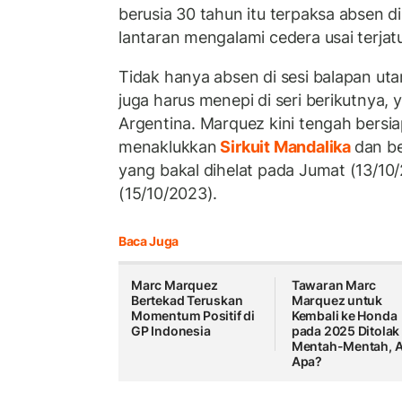
berusia 30 tahun itu terpaksa absen d
lantaran mengalami cedera usai terjat
Tidak hanya absen di sesi balapan ut
juga harus menepi di seri berikutnya, 
Argentina. Marquez kini tengah bersi
menaklukkan
Sirkuit Mandalika
dan be
yang bakal dihelat pada Jumat (13/10
(15/10/2023).
Baca Juga
Marc Marquez
Tawaran Marc
Bertekad Teruskan
Marquez untuk
Momentum Positif di
Kembali ke Honda
GP Indonesia
pada 2025 Ditolak
Mentah-Mentah, 
Apa?