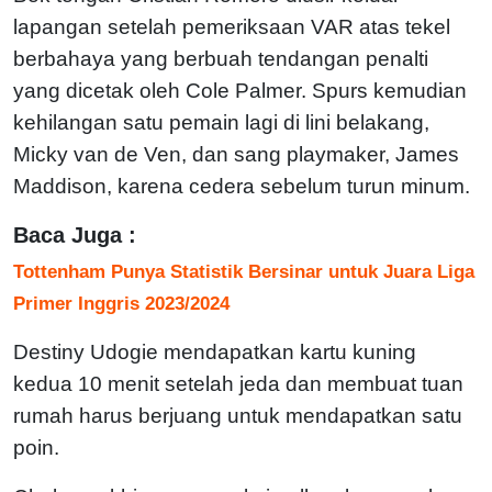
lapangan setelah pemeriksaan VAR atas tekel
berbahaya yang berbuah tendangan penalti
yang dicetak oleh Cole Palmer. Spurs kemudian
kehilangan satu pemain lagi di lini belakang,
Micky van de Ven, dan sang playmaker, James
Maddison, karena cedera sebelum turun minum.
Baca Juga :
Tottenham Punya Statistik Bersinar untuk Juara Liga
Primer Inggris 2023/2024
Destiny Udogie mendapatkan kartu kuning
kedua 10 menit setelah jeda dan membuat tuan
rumah harus berjuang untuk mendapatkan satu
poin.