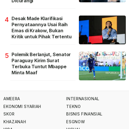
Dicurangi
Desak Made Klarifikasi
4
Pernyataannya Usai Raih
Emas di Krakow, Bukan
Kritik untuk Pihak Tertentu
Polemik Berlanjut, Senator
5
Paraguay Kirim Surat
Terbuka Tuntut Mbappe
Minta Maaf
AMEERA
INTERNASIONAL
EKONOMI SYARIAH
TEKNO
SKOR
BISNIS FINANSIAL
KHAZANAH
ESGNOW