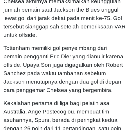
Chelsea akhirnya memaksimalkan keunggulan
jumlah pemain saat Jackson the Blues unggul
lewat gol dari jarak dekat pada menit ke-75. Gol
tersebut sianggap sah setelah pemeriksaan VAR
untuk offside.
Tottenham memiliki gol penyeimbang dari
pemain pengganti Eric Dier yang dianulir karena
offside. Upaya Son juga digagalkan oleh Robert
Sanchez pada waktu tambahan sebelum
Jackson menutupnya dengan dua gol di depan
para penggemar Chelsea yang bergembira.
Kekalahan pertama di liga bagi pelatih asal
Australia, Ange Postecoglou, membuat tim
asuhannya, Spurs, berada di peringkat kedua
dengan 26 poin dari 11 pertandingan, satu poin