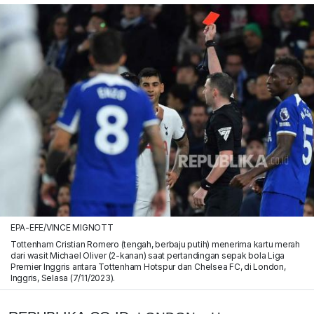
EPA-EFE/VINCE MIGNOTT
Tottenham Cristian Romero (tengah, berbaju putih) menerima kartu merah
dari wasit Michael Oliver (2-kanan) saat pertandingan sepak bola Liga
Premier Inggris antara Tottenham Hotspur dan Chelsea FC, di London,
Inggris, Selasa (7/11/2023).