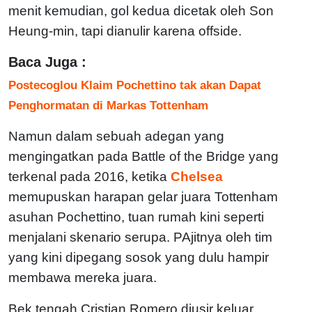
menit kemudian, gol kedua dicetak oleh Son
Heung-min, tapi dianulir karena offside.
Baca Juga :
Postecoglou Klaim Pochettino tak akan Dapat
Penghormatan di Markas Tottenham
Namun dalam sebuah adegan yang
mengingatkan pada Battle of the Bridge yang
terkenal pada 2016, ketika
Chelsea
memupuskan harapan gelar juara Tottenham
asuhan Pochettino, tuan rumah kini seperti
menjalani skenario serupa. PAjitnya oleh tim
yang kini dipegang sosok yang dulu hampir
membawa mereka juara.
Bek tengah Cristian Romero diusir keluar