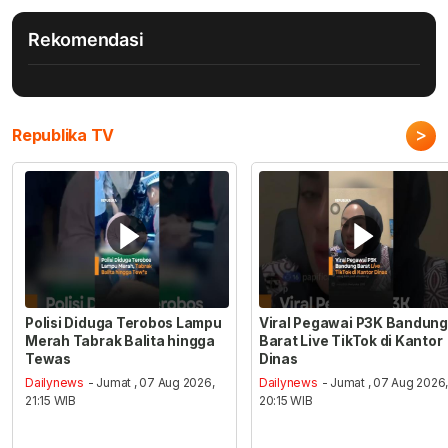
Rekomendasi
>
Republika TV
Polisi Diduga Terobos Lampu
Viral Pegawai P3K Bandung
Merah Tabrak Balita hingga
Barat Live TikTok di Kantor
Tewas
Dinas
Dailynews
- Jumat , 07 Aug 2026,
Dailynews
- Jumat , 07 Aug 2026
21:15 WIB
20:15 WIB