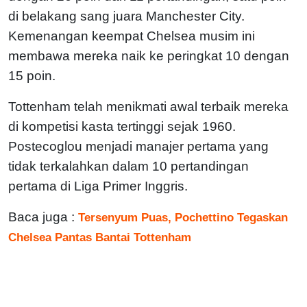
di belakang sang juara Manchester City.
Kemenangan keempat Chelsea musim ini
membawa mereka naik ke peringkat 10 dengan
15 poin.
Tottenham telah menikmati awal terbaik mereka
di kompetisi kasta tertinggi sejak 1960.
Postecoglou menjadi manajer pertama yang
tidak terkalahkan dalam 10 pertandingan
pertama di Liga Primer Inggris.
Baca juga :
Tersenyum Puas, Pochettino Tegaskan
Chelsea Pantas Bantai Tottenham