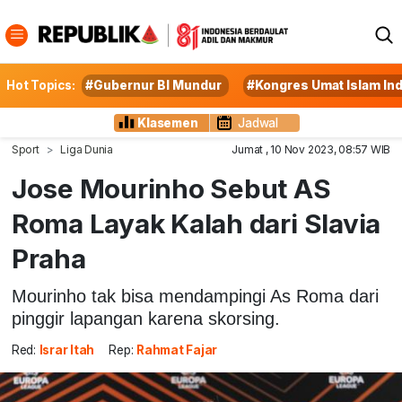
Hot Topics:
#Gubernur BI Mundur
#Kongres Umat Islam In
Klasemen
Jadwal
Sport
Liga Dunia
Jumat , 10 Nov 2023, 08:57 WIB
Jose Mourinho Sebut AS
Roma Layak Kalah dari Slavia
Praha
Mourinho tak bisa mendampingi As Roma dari
pinggir lapangan karena skorsing.
Red:
Israr Itah
Rep:
Rahmat Fajar