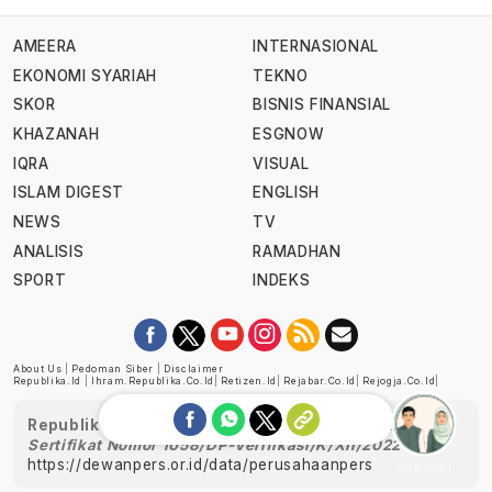
AMEERA
INTERNASIONAL
EKONOMI SYARIAH
TEKNO
SKOR
BISNIS FINANSIAL
KHAZANAH
ESGNOW
IQRA
VISUAL
ISLAM DIGEST
ENGLISH
NEWS
TV
ANALISIS
RAMADHAN
SPORT
INDEKS
About Us
|
Pedoman Siber
|
Disclaimer
Republika.id
|
Ihram.republika.co.id
|
Retizen.id
|
Rejabar.co.id
|
Rejogja.co.id
|
Republika telah diverifikasi oleh Dewan Pers
Sertifikat Nomor 1058/DP-Verifikasi/K/XII/2022
https://dewanpers.or.id/data/perusahaanpers
Ask me!