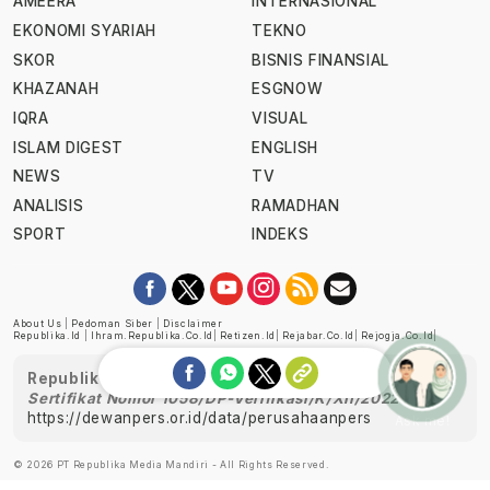
AMEERA
INTERNASIONAL
EKONOMI SYARIAH
TEKNO
SKOR
BISNIS FINANSIAL
KHAZANAH
ESGNOW
IQRA
VISUAL
ISLAM DIGEST
ENGLISH
NEWS
TV
ANALISIS
RAMADHAN
SPORT
INDEKS
About Us
|
Pedoman Siber
|
Disclaimer
Republika.id
|
Ihram.republika.co.id
|
Retizen.id
|
Rejabar.co.id
|
Rejogja.co.id
|
Republika telah diverifikasi oleh Dewan Pers
Sertifikat Nomor 1058/DP-Verifikasi/K/XII/2022
https://dewanpers.or.id/data/perusahaanpers
Ask me!
© 2026 PT Republika Media Mandiri - All Rights Reserved.