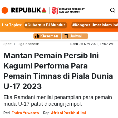
Hot Topics:
#Gubernur BI Mundur
#Kongres Umat Islam In
Klasemen
Jadwal
Sport
Liga Indonesia
Rabu , 15 Nov 2023, 17:07 WIB
Mantan Pemain Persib Ini
Kagumi Performa Para
Pemain Timnas di Piala Dunia
U-17 2023
Eka Ramdani menilai penampilan para pemain
muda U-17 patut diacungi jempol.
Red:
Endro Yuwanto
Rep:
Afrizal Rosikhul Ilmi