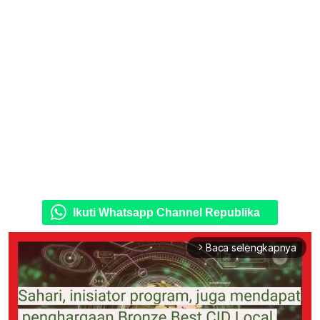
Ikuti Whatsapp Channel Republika
Baca selengkapnya
arrow_forward_ios