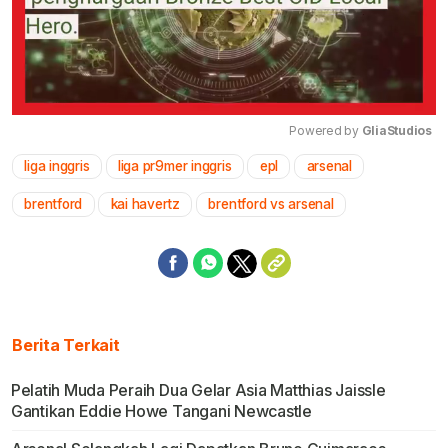
Powered by 
GliaStudios
liga inggris
liga pr9mer inggris
epl
arsenal
Mute
brentford
kai havertz
brentford vs arsenal
Berita Terkait
Pelatih Muda Peraih Dua Gelar Asia Matthias Jaissle
Gantikan Eddie Howe Tangani Newcastle