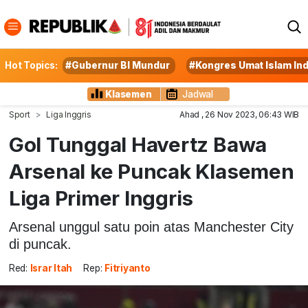
Hot Topics:
#Gubernur BI Mundur
#Kongres Umat Islam In
Klasemen
Jadwal
Sport
Liga Inggris
Ahad , 26 Nov 2023, 06:43 WIB
Gol Tunggal Havertz Bawa
Arsenal ke Puncak Klasemen
Liga Primer Inggris
Arsenal unggul satu poin atas Manchester City
di puncak.
Red:
Israr Itah
Rep:
Fitriyanto