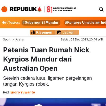
Hot Topics:
#Gubernur BI Mundur
#Kongres Umat Islam In
Klasemen
Jadwal
Sport
Arena
Sabtu , 09 Dec 2023, 20:44 WIB
Petenis Tuan Rumah Nick
Kyrgios Mundur dari
Australian Open
Setelah cedera lutut, ligamen pergelangan
tangan Kyrgios robek.
Red:
Endro Yuwanto