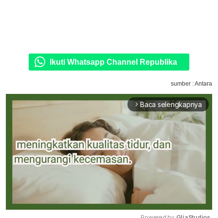
Ikuti Whatsapp Channel Republika
sumber : Antara
Baca selengkapnya
arrow_forward_ios
Powered by 
GliaStudios