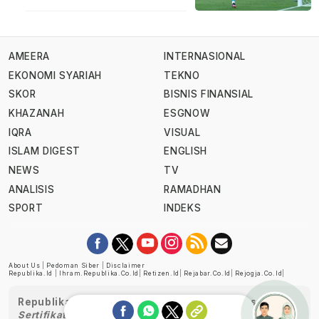
AMEERA
INTERNASIONAL
EKONOMI SYARIAH
TEKNO
SKOR
BISNIS FINANSIAL
KHAZANAH
ESGNOW
IQRA
VISUAL
ISLAM DIGEST
ENGLISH
NEWS
TV
ANALISIS
RAMADHAN
SPORT
INDEKS
About Us
|
Pedoman Siber
|
Disclaimer
Republika.id
|
Ihram.republika.co.id
|
Retizen.id
|
Rejabar.co.id
|
Rejogja.co.id
|
Republika telah diverifikasi oleh Dewan Pers
Sertifikat Nomor 1058/DP-Verifikasi/K/XII/2022