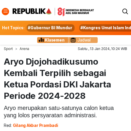
Hot Topics:
#Gubernur BI Mundur
#Kongres Umat Islam In
Klasemen
Jadwal
Sport
Arena
Sabtu , 13 Jan 2024, 10:24 WIB
Aryo Djojohadikusumo
Kembali Terpilih sebagai
Ketua Pordasi DKI Jakarta
Periode 2024-2028
Aryo merupakan satu-satunya calon ketua
yang lolos persyaratan administrasi.
Red:
Gilang Akbar Prambadi