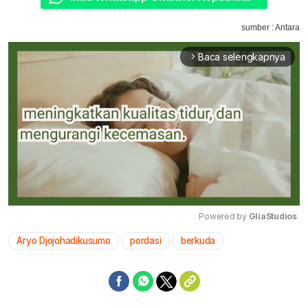
sumber : Antara
Baca selengkapnya
arrow_forward_ios
Powered by 
GliaStudios
Aryo Djojohadikusumo
pordasi
berkuda
Mute