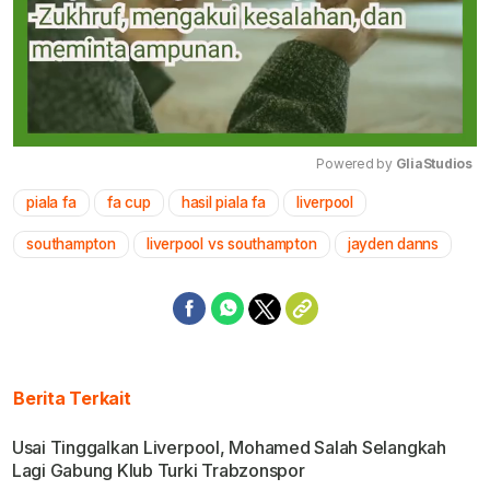
Powered by 
GliaStudios
piala fa
fa cup
hasil piala fa
liverpool
Mute
southampton
liverpool vs southampton
jayden danns
Berita Terkait
Usai Tinggalkan Liverpool, Mohamed Salah Selangkah
Lagi Gabung Klub Turki Trabzonspor