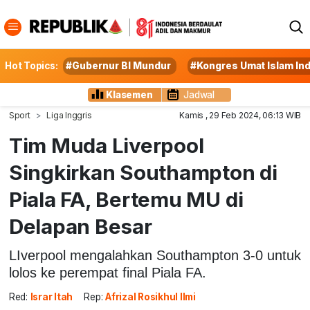
Hot Topics:
#Gubernur BI Mundur
#Kongres Umat Islam In
Klasemen
Jadwal
Sport
Liga Inggris
Kamis , 29 Feb 2024, 06:13 WIB
Tim Muda Liverpool
Singkirkan Southampton di
Piala FA, Bertemu MU di
Delapan Besar
LIverpool mengalahkan Southampton 3-0 untuk
lolos ke perempat final Piala FA.
Red:
Israr Itah
Rep:
Afrizal Rosikhul Ilmi