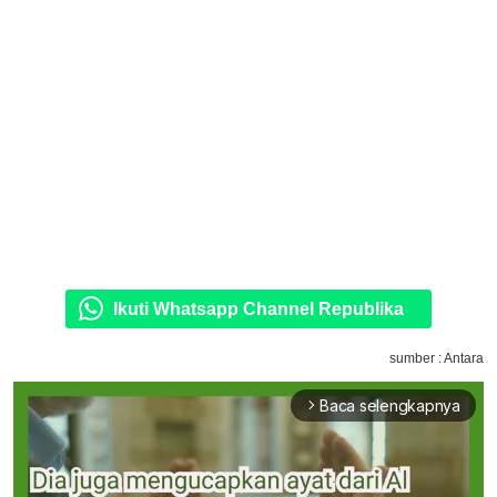
Ikuti Whatsapp Channel Republika
sumber : Antara
Baca selengkapnya
arrow_forward_ios