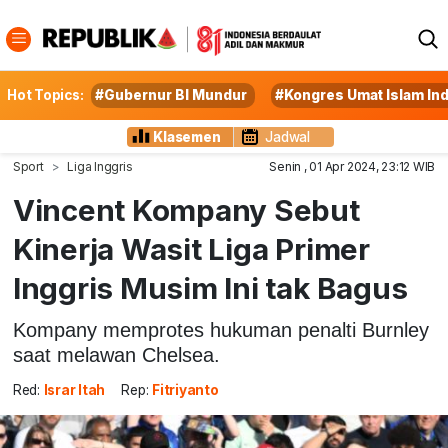
Hot Topics:
#Gubernur BI Mundur
#Kongres Umat Islam In
Klasemen
Jadwal
Sport
Liga Inggris
Senin , 01 Apr 2024, 23:12 WIB
Vincent Kompany Sebut
Kinerja Wasit Liga Primer
Inggris Musim Ini tak Bagus
Kompany memprotes hukuman penalti Burnley
saat melawan Chelsea.
Red:
Israr Itah
Rep:
Fitriyanto