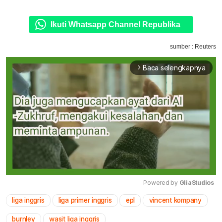
Ikuti Whatsapp Channel Republika
sumber : Reuters
Baca selengkapnya
arrow_forward_ios
Powered by 
GliaStudios
liga inggris
liga primer inggris
epl
vincent kompany
Mute
burnley
wasit liga inggris