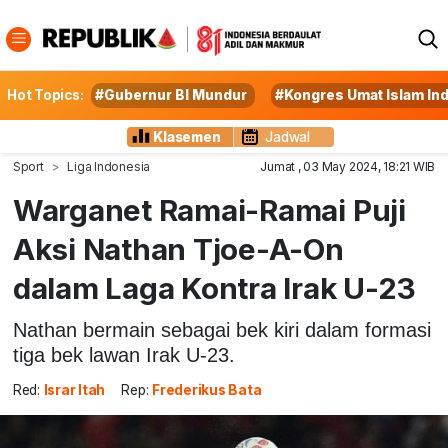
Hot Topics:
#Gubernur BI Mundur
#Kongres Umat Islam In
Klasemen
Jadwal
Sport
Liga Indonesia
Jumat , 03 May 2024, 18:21 WIB
Warganet Ramai-Ramai Puji
Aksi Nathan Tjoe-A-On
dalam Laga Kontra Irak U-23
Nathan bermain sebagai bek kiri dalam formasi
tiga bek lawan Irak U-23.
Red:
Israr Itah
Rep:
Frederikus Bata