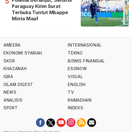
5
Paraguay Kirim Surat
Terbuka Tuntut Mbappe
Minta Maaf
AMEERA
INTERNASIONAL
EKONOMI SYARIAH
TEKNO
SKOR
BISNIS FINANSIAL
KHAZANAH
ESGNOW
IQRA
VISUAL
ISLAM DIGEST
ENGLISH
NEWS
TV
ANALISIS
RAMADHAN
SPORT
INDEKS
About Us
|
Pedoman Siber
|
Disclaimer