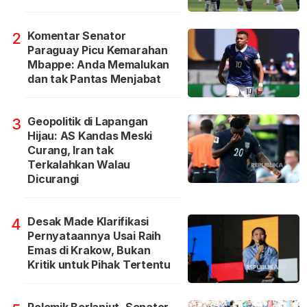
Komentar Senator
2
Paraguay Picu Kemarahan
Mbappe: Anda Memalukan
dan tak Pantas Menjabat
Geopolitik di Lapangan
3
Hijau: AS Kandas Meski
Curang, Iran tak
Terkalahkan Walau
Dicurangi
Desak Made Klarifikasi
4
Pernyataannya Usai Raih
Emas di Krakow, Bukan
Kritik untuk Pihak Tertentu
Polemik Berlanjut, Senator