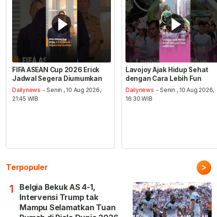
FIFA ASEAN Cup 2026 Erick
Lavojoy Ajak Hidup Sehat
Jadwal Segera Diumumkan
dengan Cara Lebih Fun
Dailynews
- Senin , 10 Aug 2026,
Dailynews
- Senin , 10 Aug 2026,
21:45 WIB
16:30 WIB
>
Terpopuler
Belgia Bekuk AS 4-1,
1
Intervensi Trump tak
Mampu Selamatkan Tuan