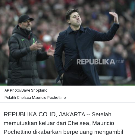
AP Photo/Dave Shopland
Pelatih Chelsea Mauricio Pochettino
REPUBLIKA.CO.ID,
JAKARTA -- Setelah
memutuskan keluar dari Chelsea, Mauricio
Pochettino dikabarkan berpeluang mengambil