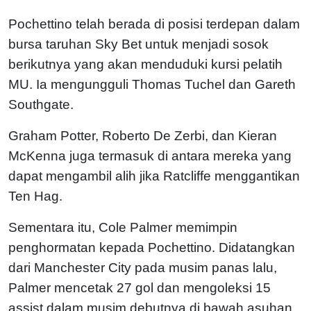
Pochettino telah berada di posisi terdepan dalam
bursa taruhan Sky Bet untuk menjadi sosok
berikutnya yang akan menduduki kursi pelatih
MU. Ia mengungguli Thomas Tuchel dan Gareth
Southgate.
Graham Potter, Roberto De Zerbi, dan Kieran
McKenna juga termasuk di antara mereka yang
dapat mengambil alih jika Ratcliffe menggantikan
Ten Hag.
Sementara itu, Cole Palmer memimpin
penghormatan kepada Pochettino. Didatangkan
dari Manchester City pada musim panas lalu,
Palmer mencetak 27 gol dan mengoleksi 15
assist dalam musim debutnya di bawah asuhan