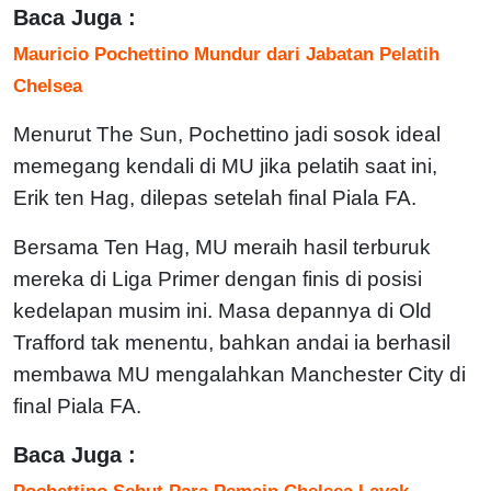
Baca Juga :
Mauricio Pochettino Mundur dari Jabatan Pelatih
Chelsea
Menurut The Sun, Pochettino jadi sosok ideal
memegang kendali di MU jika pelatih saat ini,
Erik ten Hag, dilepas setelah final Piala FA.
Bersama Ten Hag, MU meraih hasil terburuk
mereka di Liga Primer dengan finis di posisi
kedelapan musim ini. Masa depannya di Old
Trafford tak menentu, bahkan andai ia berhasil
membawa MU mengalahkan Manchester City di
final Piala FA.
Baca Juga :
Pochettino Sebut Para Pemain Chelsea Layak