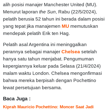
alih posisi manajer Manchester United (MU).
Menurut laporan
the Sun
, Rabu (22/5/2024),
pelatih berusia 52 tahun ini berada dalam posisi
yang tepat jika manajemen
MU
memutuskan
mendepak pelatih Erik ten Hag.
Pelatih asal Argentina ini meninggalkan
perannya sebagai manajer
Chelsea
setelah
hanya satu tahun menjabat. Pengumuman
kepergiannya keluar pada Selasa (21/4/2024)
malam waktu London. Chelsea mengonfirmasi
bahwa mereka berpisah dengan Pochettino
lewat persetujuan bersama.
Baca Juga :
Kiprah Mauricio Pochettino: Moncer Saat Jadi