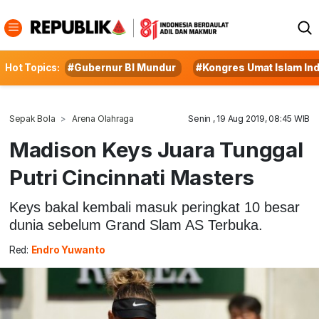
Hot Topics:
#Gubernur BI Mundur
#Kongres Umat Islam In
Sepak Bola
Arena Olahraga
Senin , 19 Aug 2019, 08:45 WIB
Madison Keys Juara Tunggal
Putri Cincinnati Masters
Keys bakal kembali masuk peringkat 10 besar
dunia sebelum Grand Slam AS Terbuka.
Red:
Endro Yuwanto