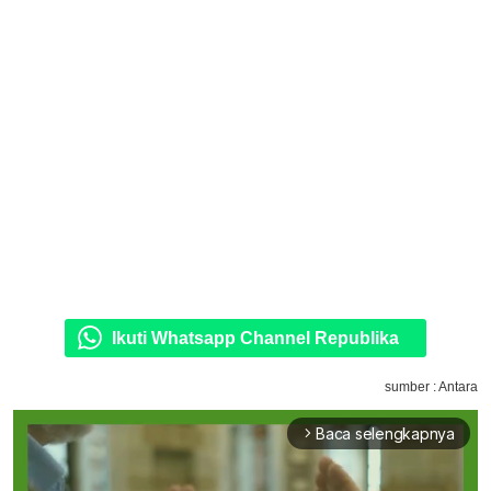
Ikuti Whatsapp Channel Republika
sumber : Antara
Baca selengkapnya
arrow_forward_ios