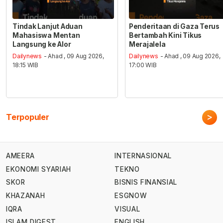
Tindak Lanjut Aduan
Penderitaan di Gaza Terus
Mahasiswa Mentan
Bertambah Kini Tikus
Langsung ke Alor
Merajalela
Dailynews
- Ahad , 09 Aug 2026,
Dailynews
- Ahad , 09 Aug 2026,
18:15 WIB
17:00 WIB
>
Terpopuler
AMEERA
INTERNASIONAL
EKONOMI SYARIAH
TEKNO
SKOR
BISNIS FINANSIAL
KHAZANAH
ESGNOW
IQRA
VISUAL
ISLAM DIGEST
ENGLISH