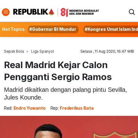
Hot Topics:
#Gubernur BI Mundur
#Kongres Umat Islam In
Sepak Bola
Liga Spanyol
Selasa , 11 Aug 2020, 16:47 WIB
Real Madrid Kejar Calon
Pengganti Sergio Ramos
Madrid dikaitkan dengan palang pintu Sevilla,
Jules Kounde.
Red:
Endro Yuwanto
Rep:
Frederikus Bata