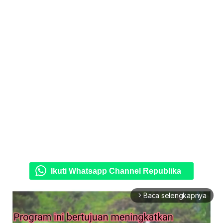
Ikuti Whatsapp Channel Republika
Baca selengkapnya
arrow_forward_ios