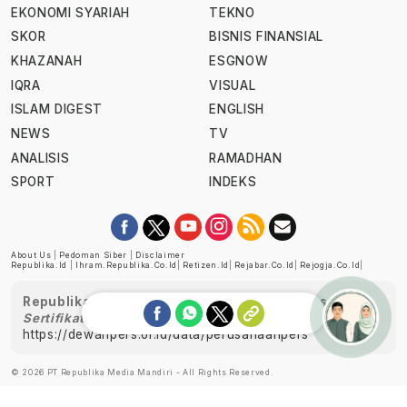
EKONOMI SYARIAH
TEKNO
SKOR
BISNIS FINANSIAL
KHAZANAH
ESGNOW
IQRA
VISUAL
ISLAM DIGEST
ENGLISH
NEWS
TV
ANALISIS
RAMADHAN
SPORT
INDEKS
About Us
|
Pedoman Siber
|
Disclaimer
Republika.id
|
Ihram.republika.co.id
|
Retizen.id
|
Rejabar.co.id
|
Rejogja.co.id
|
Republika telah diverifikasi oleh Dewan Pers
Sertifikat Nomor 1058/DP-Verifikasi/K/XII/2022
https://dewanpers.or.id/data/perusahaanpers
Ask me!
© 2026 PT Republika Media Mandiri - All Rights Reserved.