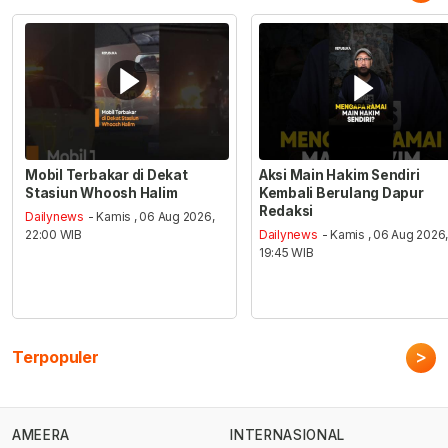
Mobil Terbakar di Dekat
Aksi Main Hakim Sendiri
Stasiun Whoosh Halim
Kembali Berulang Dapur
Redaksi
Dailynews
- Kamis , 06 Aug 2026,
22:00 WIB
Dailynews
- Kamis , 06 Aug 2026
19:45 WIB
>
Terpopuler
AMEERA
INTERNASIONAL