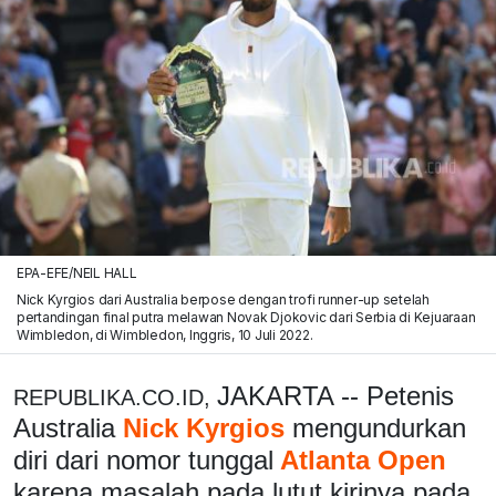
EPA-EFE/NEIL HALL
Nick Kyrgios dari Australia berpose dengan trofi runner-up setelah
pertandingan final putra melawan Novak Djokovic dari Serbia di Kejuaraan
Wimbledon, di Wimbledon, Inggris, 10 Juli 2022.
JAKARTA -- Petenis
REPUBLIKA.CO.ID,
Australia
Nick Kyrgios
mengundurkan
diri dari nomor tunggal
Atlanta Open
karena masalah pada lutut kirinya pada