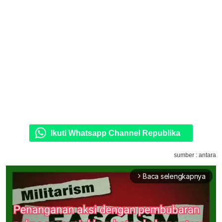
Ikuti Whatsapp Channel Republika
sumber : antara
Baca selengkapnya
arrow_forward_ios