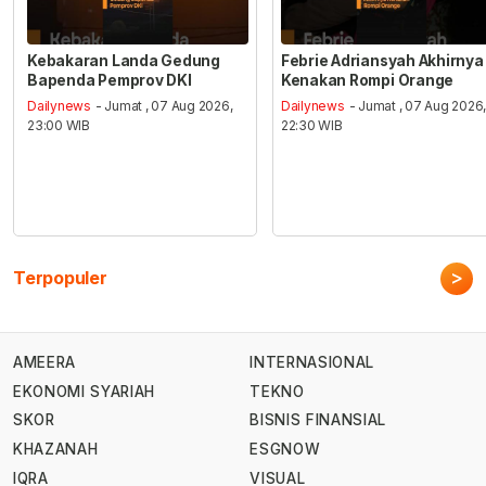
Kebakaran Landa Gedung
Febrie Adriansyah Akhirnya
Bapenda Pemprov DKI
Kenakan Rompi Orange
Dailynews
- Jumat , 07 Aug 2026,
Dailynews
- Jumat , 07 Aug 2026
23:00 WIB
22:30 WIB
>
Terpopuler
AMEERA
INTERNASIONAL
EKONOMI SYARIAH
TEKNO
SKOR
BISNIS FINANSIAL
KHAZANAH
ESGNOW
IQRA
VISUAL