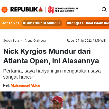
Hot Topics:
#Gubernur BI Mundur
#Kongres Umat Islam In
Sepak Bola
Arena Olahraga
Rabu , 27 Jul 2022, 13:19 WIB
Nick Kyrgios Mundur dari
Atlanta Open, Ini Alasannya
Pertama, saya hanya ingin mengatakan saya
sangat hancur
Red:
Muhammad Akbar