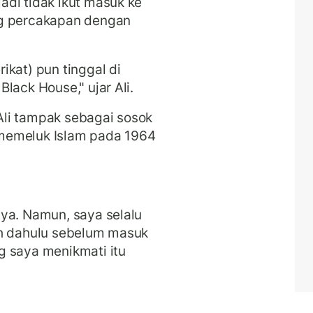
di tidak ikut masuk ke
ng percakapan dengan
ikat) pun tinggal di
lack House," ujar Ali.
li tampak sebagai sosok
a memeluk Islam pada 1964
ya. Namun, saya selalu
ih dahulu sebelum masuk
g saya menikmati itu