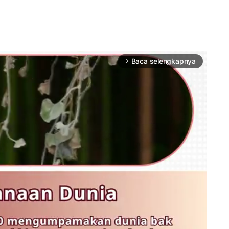
Baca selengkapnya
arrow_forward_ios