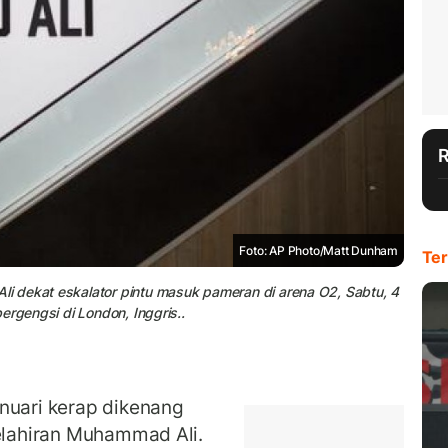
Foto: AP Photo/Matt Dunham
Ter
i dekat eskalator pintu masuk pameran di arena O2, Sabtu, 4
ergengsi di London, Inggris..
nuari kerap dikenang
kelahiran Muhammad Ali.