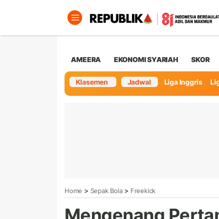
AMEERA
EKONOMI SYARIAH
SKOR
Klasemen
Jadwal
Liga Inggris
Lig
>
>
Home
Sepak Bola
Freekick
Mengenang Pertan