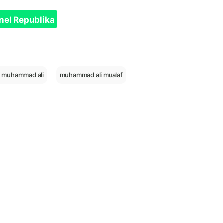
nel Republika
 muhammad ali
muhammad ali mualaf