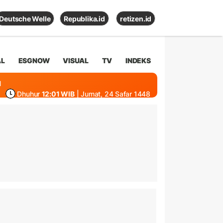
Deutsche Welle
Republika.id
retizen.id
AL
ESGNOW
VISUAL
TV
INDEKS
1
Dhuhur
12:01 WIB
| Jumat, 24 Safar 1448