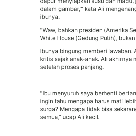
dapur menyiapkan susu dan madu, ja
dalam gambar,'" kata Ali mengena
ibunya.
"Waw, bahkan presiden (Amerika Ser
White House (Gedung Putih), bukan B
Ibunya bingung memberi jawaban. A
kritis sejak anak-anak. Ali akhirny
setelah proses panjang.
"Ibu menyuruh saya berhenti bertan
ingin tahu mengapa harus mati leb
surga? Mengapa tidak bisa sekaran
semua," ucap Ali kecil.