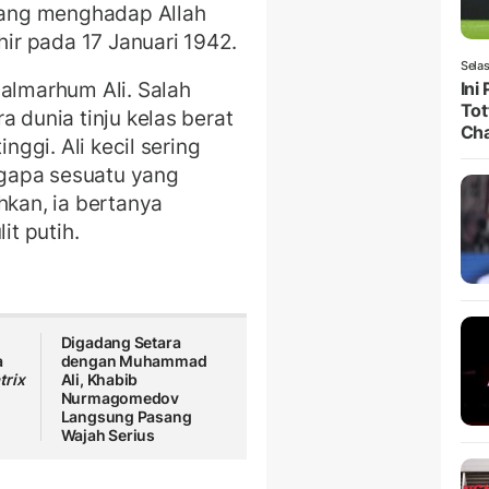
ulang menghadap Allah
hir pada 17 Januari 1942.
Selas
 almarhum Ali. Salah
Ini
Tot
a dunia tinju kelas berat
Ch
inggi. Ali kecil sering
gapa sesuatu yang
hkan, ia bertanya
t putih.
Digadang Setara
a
dengan Muhammad
trix
Ali, Khabib
Nurmagomedov
Langsung Pasang
Wajah Serius