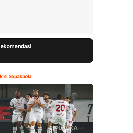
Rekomendasi
kini Sepakbola