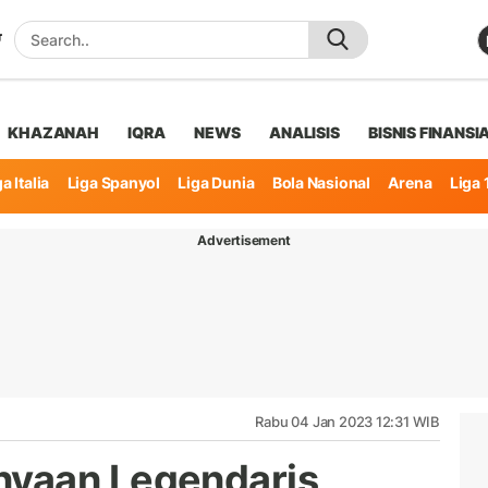
KHAZANAH
IQRA
NEWS
ANALISIS
BISNIS FINANSI
a Italia
Liga Spanyol
Liga Dunia
Bola Nasional
Arena
Liga 
Advertisement
Rabu 04 Jan 2023 12:31 WIB
yaan Legendaris