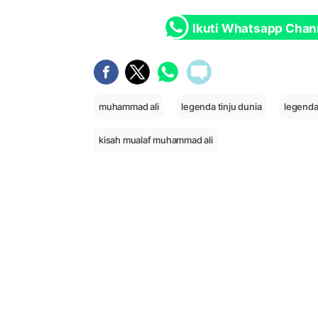
Ikuti Whatsapp Chan
muhammad ali
legenda tinju dunia
legenda
kisah mualaf muhammad ali