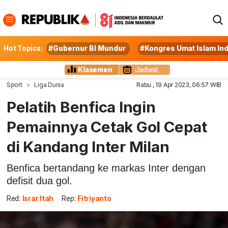
Hot Topics:
#Gubernur BI Mundur
#Kongres Umat Islam In
Klasemen
Jadwal
Sport
Liga Dunia
Rabu , 19 Apr 2023, 06:57 WIB
Pelatih Benfica Ingin
Pemainnya Cetak Gol Cepat
di Kandang Inter Milan
Benfica bertandang ke markas Inter dengan
defisit dua gol.
Red:
Israr Itah
Rep:
Fitriyanto