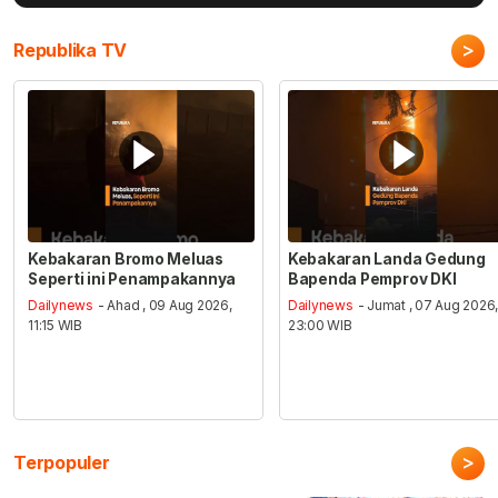
>
Republika TV
Kebakaran Bromo Meluas
Kebakaran Landa Gedung
Seperti ini Penampakannya
Bapenda Pemprov DKI
Dailynews
- Ahad , 09 Aug 2026,
Dailynews
- Jumat , 07 Aug 2026
11:15 WIB
23:00 WIB
>
Terpopuler