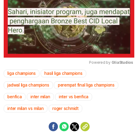
Powered by 
GliaStudios
liga champions
hasil liga champions
Mute
jadwal liga champions
perempat final liga champions
benfica
inter milan
inter vs benfica
inter milan vs milan
roger schmidt