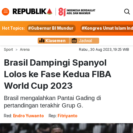
Hot Topics:
#Gubernur BI Mundur
#Kongres Umat Islam In
Klasemen
Jadwal
Sport
Arena
Rabu , 30 Aug 2023, 19:25 WIB
Brasil Dampingi Spanyol
Lolos ke Fase Kedua FIBA
World Cup 2023
Brasil mengalahkan Pantai Gading di
pertandingan terakhir Grup G.
Red:
Endro Yuwanto
Rep:
Fitriyanto