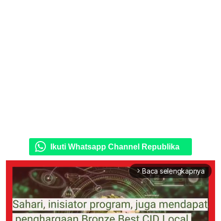
Ikuti Whatsapp Channel Republika
Baca selengkapnya
arrow_forward_ios