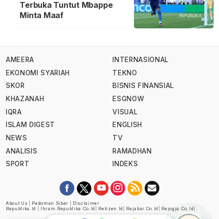
Terbuka Tuntut Mbappe
Minta Maaf
AMEERA
INTERNASIONAL
EKONOMI SYARIAH
TEKNO
SKOR
BISNIS FINANSIAL
KHAZANAH
ESGNOW
IQRA
VISUAL
ISLAM DIGEST
ENGLISH
NEWS
TV
ANALISIS
RAMADHAN
SPORT
INDEKS
About Us
|
Pedoman Siber
|
Disclaimer
Republika.id
|
Ihram.republika.co.id
|
Retizen.id
|
Rejabar.co.id
|
Rejogja.co.id
|