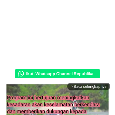
Ikuti Whatsapp Channel Republika
Baca selengkapnya
arrow_forward_ios