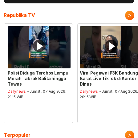
>
Republika TV
Polisi Diduga Terobos Lampu
Viral Pegawai P3K Bandung
Merah Tabrak Balita hingga
Barat Live TikTok di Kantor
Tewas
Dinas
Dailynews
- Jumat , 07 Aug 2026,
Dailynews
- Jumat , 07 Aug 2026
21:15 WIB
20:15 WIB
>
Terpopuler