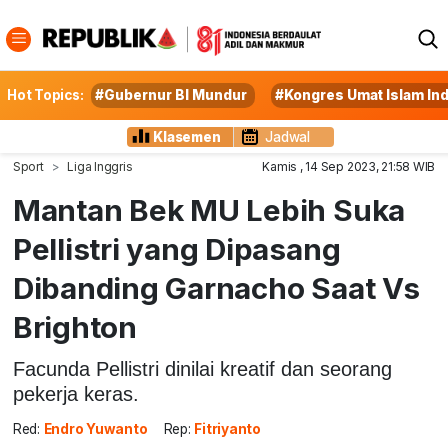
Hot Topics:
#Gubernur BI Mundur
#Kongres Umat Islam In
Klasemen
Jadwal
Sport
Liga Inggris
Kamis , 14 Sep 2023, 21:58 WIB
Mantan Bek MU Lebih Suka
Pellistri yang Dipasang
Dibanding Garnacho Saat Vs
Brighton
Facunda Pellistri dinilai kreatif dan seorang
pekerja keras.
Red:
Endro Yuwanto
Rep:
Fitriyanto