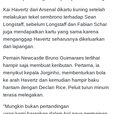
Kai Havertz dari Arsenal dikartu kuning setelah
melakukan tekel sembrono terhadap Sean
Longstaff, sebelum Longstaff dan Fabian Schar
juga mendapatkan kartu yang sama karena
menganggap Havertz seharusnya dikeluarkan
dari lapangan.
Pemain Newcastle Bruno Guimaraes terlihat
hampir saja membuat keributan. Pertama, ia
menyikut kepala Jorginho, membenturkan bola
ke arah Havertz dan kemudian hampir baku
hantam dengan Declan Rice.
Peluit turun minum
terasa melegakan.
"Mungkin bukan pertandingan
yang kami harapkan dalam hal gaya permainan