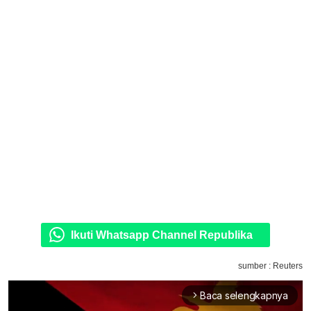
Ikuti Whatsapp Channel Republika
sumber : Reuters
Baca selengkapnya
arrow_forward_ios