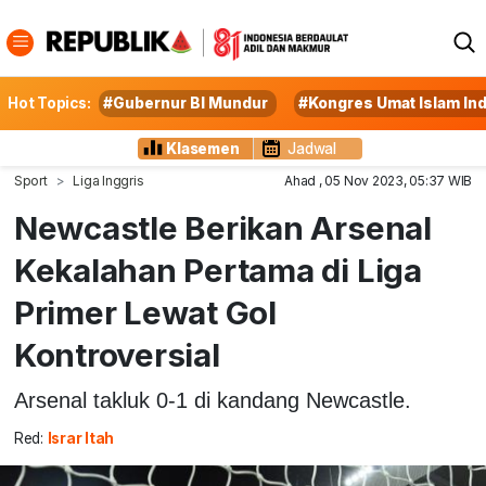
Hot Topics:
#Gubernur BI Mundur
#Kongres Umat Islam In
Klasemen
Jadwal
Sport
Liga Inggris
Ahad , 05 Nov 2023, 05:37 WIB
Newcastle Berikan Arsenal
Kekalahan Pertama di Liga
Primer Lewat Gol
Kontroversial
Arsenal takluk 0-1 di kandang Newcastle.
Red:
Israr Itah