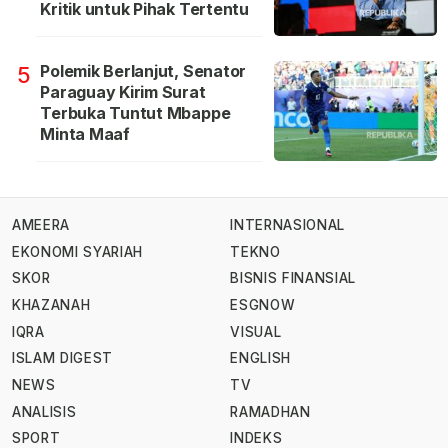
Kritik untuk Pihak Tertentu
Polemik Berlanjut, Senator
5
Paraguay Kirim Surat
Terbuka Tuntut Mbappe
Minta Maaf
AMEERA
INTERNASIONAL
EKONOMI SYARIAH
TEKNO
SKOR
BISNIS FINANSIAL
KHAZANAH
ESGNOW
IQRA
VISUAL
ISLAM DIGEST
ENGLISH
NEWS
TV
ANALISIS
RAMADHAN
SPORT
INDEKS