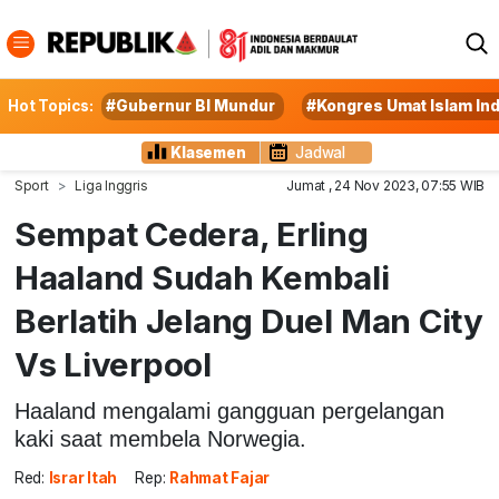
Hot Topics:
#Gubernur BI Mundur
#Kongres Umat Islam In
Klasemen
Jadwal
Sport
Liga Inggris
Jumat , 24 Nov 2023, 07:55 WIB
Sempat Cedera, Erling
Haaland Sudah Kembali
Berlatih Jelang Duel Man City
Vs Liverpool
Haaland mengalami gangguan pergelangan
kaki saat membela Norwegia.
Red:
Israr Itah
Rep:
Rahmat Fajar