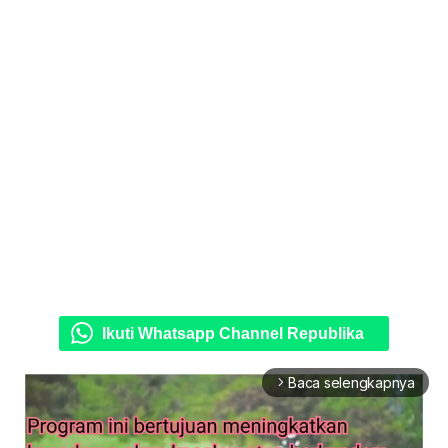
Ikuti Whatsapp Channel Republika
Baca selengkapnya
arrow_forward_ios