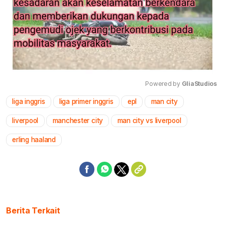
Powered by 
GliaStudios
liga inggris
liga primer inggris
epl
man city
Mute
liverpool
manchester city
man city vs liverpool
erling haaland
Berita Terkait