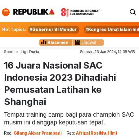
Hot Topics:
#Gubernur BI Mundur
#Kongres Umat Islam In
Klasemen
Jadwal
Sport
Liga Dunia
Selasa , 23 Jan 2024, 14:38 WIB
16 Juara Nasional SAC
Indonesia 2023 Dihadiahi
Pemusatan Latihan ke
Shanghai
Tempat training camp bagi para champion SAC
musim ini dianggap keputusan tepat.
Red:
Gilang Akbar Prambadi
Rep:
Afrizal Rosikhul Ilmi