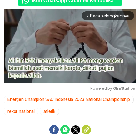
Ikuti Whatsapp Channel Republika
Baca selengkapnya
arrow_forward_ios
Powered by 
GliaStudios
Energen Champion SAC Indonesia 2023 National Championship
Mute
rekor nasional
atletik