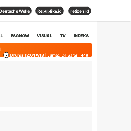
Deutsche Welle
Republika.id
retizen.id
AL
ESGNOW
VISUAL
TV
INDEKS
1
Dhuhur
12:01 WIB
| Jumat, 24 Safar 1448