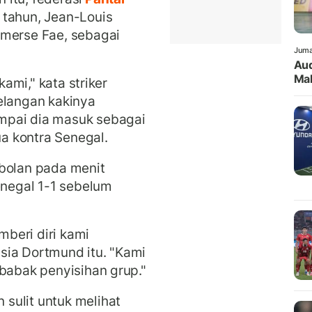
 tahun, Jean-Louis
Emerse Fae, sebagai
Juma
Aud
Mak
kami," kata striker
elangan kakinya
mpai dia masuk sebagai
a kontra Senegal.
obolan pada menit
negal 1-1 sebelum
beri diri kami
sia Dortmund itu. "Kami
 babak penyisihan grup."
sulit untuk melihat