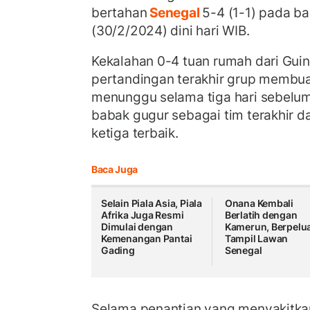
bertahan
Senegal
5-4 (1-1) pada ba
(30/2/2024) dini hari WIB.
Kekalahan 0-4 tuan rumah dari Guin
pertandingan terakhir grup membu
menunggu selama tiga hari sebelum 
babak gugur sebagai tim terakhir d
ketiga terbaik.
Baca Juga
Selain Piala Asia, Piala
Onana Kembali
Afrika Juga Resmi
Berlatih dengan
Dimulai dengan
Kamerun, Berpelu
Kemenangan Pantai
Tampil Lawan
Gading
Senegal
Selama penantian yang menyakitkan 