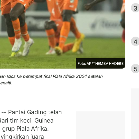
3
4
Foto: AP/THEMBA HADEBE
5
n lolos ke perempat final Piala Afrika 2024 setelah
nalti.
 Pantai Gading telah
ari tim kecil Guinea
grup Piala Afrika.
yingkirkan juara