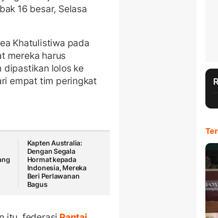
bak 16 besar, Selasa
ea Khatulistiwa pada
at mereka harus
dipastikan lolos ke
ari empat tim peringkat
Ter
Kapten Australia:
Dengan Segala
ang
Hormat kepada
Indonesia, Mereka
Beri Perlawanan
Bagus
itu, federasi
Pantai