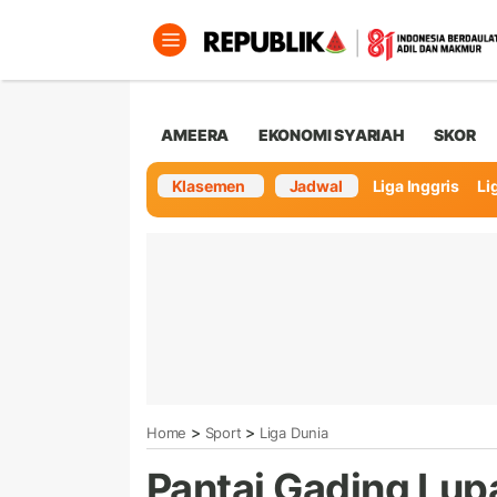
AMEERA
EKONOMI SYARIAH
SKOR
Klasemen
Jadwal
Liga Inggris
Lig
>
>
Home
Sport
Liga Dunia
Pantai Gading Lup