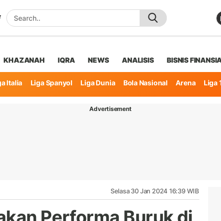
KHAZANAH
IQRA
NEWS
ANALISIS
BISNIS FINANSI
a Italia
Liga Spanyol
Liga Dunia
Bola Nasional
Arena
Liga 
Advertisement
Selasa 30 Jan 2024 16:39 WIB
akan Performa Buruk di