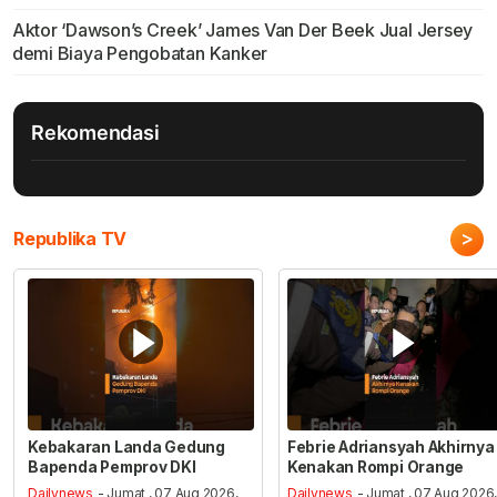
Aktor ‘Dawson’s Creek’ James Van Der Beek Jual Jersey
demi Biaya Pengobatan Kanker
Rekomendasi
>
Republika TV
Kebakaran Landa Gedung
Febrie Adriansyah Akhirnya
Bapenda Pemprov DKI
Kenakan Rompi Orange
Dailynews
- Jumat , 07 Aug 2026,
Dailynews
- Jumat , 07 Aug 2026