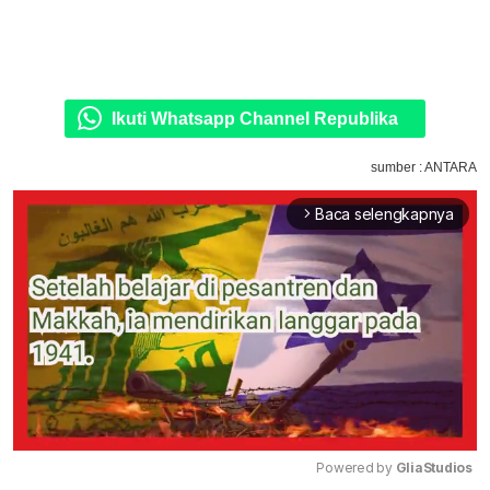
Ikuti Whatsapp Channel Republika
sumber : ANTARA
Baca selengkapnya
arrow_forward_ios
Powered by 
GliaStudios