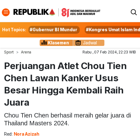
Hot Topics:
#Gubernur BI Mundur
#Kongres Umat Islam In
Klasemen
Jadwal
Sport
Arena
Rabu , 07 Feb 2024, 22:23 WIB
Perjuangan Atlet Chou Tien
Chen Lawan Kanker Usus
Besar Hingga Kembali Raih
Juara
Chou Tien Chen berhasil meraih gelar juara di
Thailand Masters 2024.
Red:
Nora Azizah